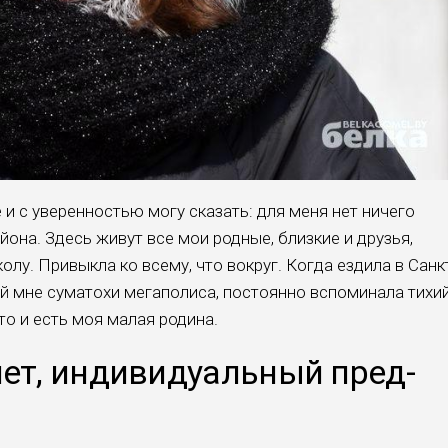
и с уверенно­стью могу сказать: для меня нет ничего
айона. Здесь живут все мои род­ные, близкие и друзья,
олу. Привыкла ко всему, что вокруг. Когда езди­ла в Санк
ой мне суматохи мегаполиса, постоянно вспоминала тихи
то и есть моя малая родина.
лет, индивидуальный пред­