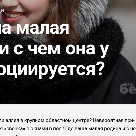
ДИ
ша малая
и с чем она у
оциируется?
и аллея в крупном областном центре? Невероятная при­
 «свечка» с окнами в пол? Где ваша малая родина и с ч