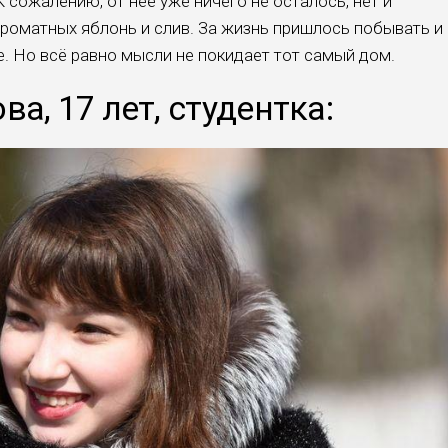
 сожале­нию, от неё уже ничего не осталось, нет и
ароматных яблонь и слив. За жизнь пришлось побывать и
ье. Но всё равно мысли не покидает тот самый дом.
а, 17 лет, студентка: