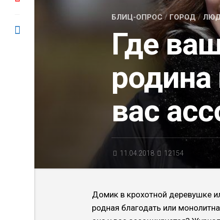
БЛИЦ-ОПРОС
/
ГОРОД
/
ЛЮ
Где ва
родина 
вас асс
11.04.2018
12154
Домик в крохотной деревушке ил
родная благодать или монолитная