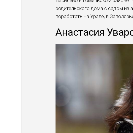
Василево в Гомельском районе. К
родительско­го дома с садом из 
поработать на Урале, в Заполя­р
Анастасия Уваров