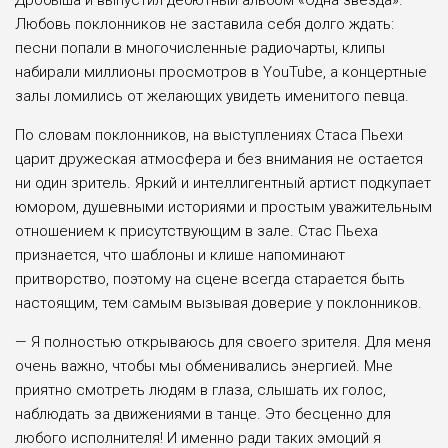
Дробыша и выпустил дебютный альбом «Одна звезда».
Любовь поклонников не заставила себя долго ждать:
песни попали в многочисленные радиочарты, клипы
набирали миллионы просмотров в YouTube, а концертные
залы ломились от желающих увидеть именитого певца.
По словам поклонников, на выступлениях Стаса Пьехи
царит дружеская атмосфера и без внимания не остается
ни один зритель. Яркий и интеллигентный артист подкупает
юмором, душевными историями и простым уважительным
отношением к присутствующим в зале. Стас Пьеха
признается, что шаблоны и клише напоминают
притворство, поэтому на сцене всегда старается быть
настоящим, тем самым вызывая доверие у поклонников.
— Я полностью открываюсь для своего зрителя. Для меня
очень важно, чтобы мы обменивались энергией. Мне
приятно смотреть людям в глаза, слышать их голос,
наблюдать за движениями в танце. Это бесценно для
любого исполнителя! И именно ради таких эмоций я