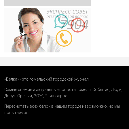
«Белка» - это гомельский городской журнал.
Самые свежие и актуальные новости Гомеля.
События
,
Люди
,
Досуг
,
Орешки
,
ЗОЖ
,
Блиц-опрос
.
Пересчитать всех белок в нашем городе невозможно, но мы
попытаемся.