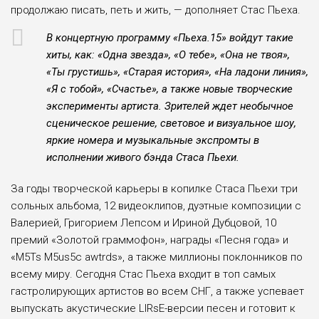
продолжаю писать, петь и жить, — дополняет Стас Пьеха.
В концертную программу «Пьеха.15» войдут такие
хиты, как: «Одна звезда», «О тебе», «Она не твоя»,
«Ты грустишь», «Старая история», «На ладони линия»,
«Я с тобой», «Счастье», а также новые творческие
эксперименты артиста. Зрителей ждет необычное
сценическое решение, световое и визуальное шоу,
яркие номера и музыкальные экспромты в
исполнении живого бэнда Стаса Пьехи.
За годы творческой карьеры в копилке Стаса Пьехи три
сольных альбома, 12 видеоклипов, дуэтные композиции с
Валерией, Григорием Лепсом и Ириной Дубцовой, 10
премий «Золотой граммофон», награды «Песня года» и
«M5Ts M5us5c awtrds», а также миллионы поклонников по
всему миру. Сегодня Стас Пьеха входит в топ самых
гастролирующих артистов во всем СНГ, а также успевает
выпускать акустические LIRsE-версии песен и готовит к