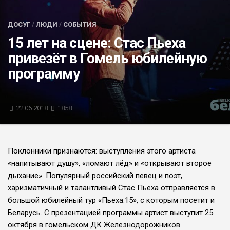
БЛИЦ-ОПРОС
ДОСУГ
/
ЛЮДИ
/
СОБЫТИЯ
АФИША
15 лет на сцене: Стас Пьеха
привезёт в Гомель юбилейную
программу
22.06.2018
1858
Поклонники признаются: выступления этого артиста
«напитывают душу», «ломают лёд» и «открывают второе
дыхание». Популярный российский певец и поэт,
харизматичный и талантливый Стас Пьеха отправляется в
большой юбилейный тур «Пьеха.15», с которым посетит и
Беларусь. С презентацией программы артист выступит 25
октября в гомельском ДК Железнодорожников.