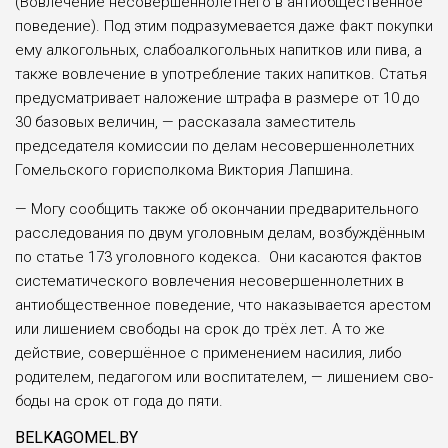
(Вовлечение несовершенно­летнего в антиобщественное
поведение). Под этим подразумевается даже факт покуп­ки
ему алкогольных, слабоал­когольных напитков или пива, а
также вовлечение в употре­бление таких напитков. Статья
предусматривает наложение штрафа в размере от 10 до
30 базовых величин, — рассказа­ла заместитель
председателя комиссии по делам несовер­шеннолетних
Гомельского горисполкома Виктория Лапшина.
— Могу сообщить также об окончании предва­рительного
расследования по двум уголовным делам, воз­буждённым
по статье 173 уголовного кодекса. Они касаются фактов
система­тического вовлечения несо­вершеннолетних в
антиобще­ственное поведение, что нака­зывается арестом
или лишени­ем свободы на срок до трёх лет. А то же
действие, совершённое с применением насилия, либо
родителем, педагогом или вос­питателем, — лишением сво­
боды на срок от года до пяти.
BELKAGOMEL.BY