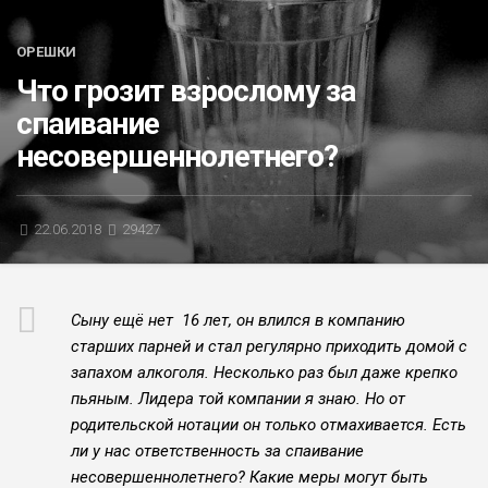
БЛИЦ-ОПРОС
ОРЕШКИ
АФИША
Что грозит взрослому за
спаивание
несовершеннолетнего?
22.06.2018
29427
Сыну ещё нет 16 лет, он влился в компанию
старших пар­ней и стал регулярно приходить домой с
запахом алкого­ля. Несколько раз был даже крепко
пьяным. Лидера той компании я знаю. Но от
родительской нотации он только отмахивается. Есть
ли у нас ответственность за спаивание
несовершеннолетнего? Какие меры могут быть