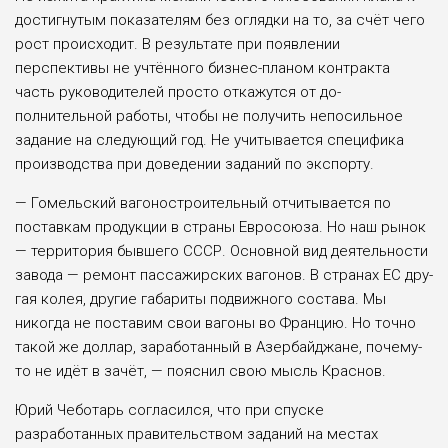
достигнутым пока­зателям без оглядки на то, за счёт че­го
рост происходит. В результате при появлении
перспективы не учтённо­го бизнес-планом контракта
часть ру­ководителей просто откажутся от до­
полнительной работы, чтобы не по­лучить непосильное
задание на сле­дующий год. Не учитывается специ­фика
производства при доведении за­даний по экспорту.
— Гомельский вагоностроительный отчитывается по
поставкам продукции в страны Евросоюза. Но наш рынок
— территория бывшего СССР. Основной вид деятельности
завода — ремонт пас­сажирских вагонов. В странах ЕС дру­
гая колея, другие габариты подвижного состава. Мы
никогда не поставим свои вагоны во Францию. Но точно
такой же доллар, заработанный в Азербайджане, почему-
то не идёт в зачёт, — пояснил свою мысль Краснов.
Юрий Чеботарь согласился, что при спуске
разработанных правительством заданий на местах