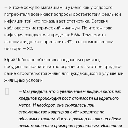
— Я тоже хожу по магазинам, и у ме­ня как у рядового
потребителя возни­кают вопросы соответствия реальной
инфляции той, что показывает стати­стика. Сегодня
наблюдается историче­ский минимум. По итогам года
инфля­ция ожидается в пределах 5-6%. Темп роста
экономики должен превысить 4%, а в промышленном
секторе — 8%.
Юрий Чеботарь объяснил заводча­нам причины,
побудившие правитель­ство ограничить льготное кредито­
вание строительства жилья для нуж­дающихся в улучшении
жилищных условий.
— Мы увидели, что с увеличением выдачи льготных
кредитов происхо­дил рост стоимости квадратного
ме­тра. И наоборот, она снижалась при
строительстве квартир за счёт креди­тов по
обычным ставкам. В итоге раз­мер выплат по обеим
схемам оказал­ся примерно одинаковым. Нынешняя