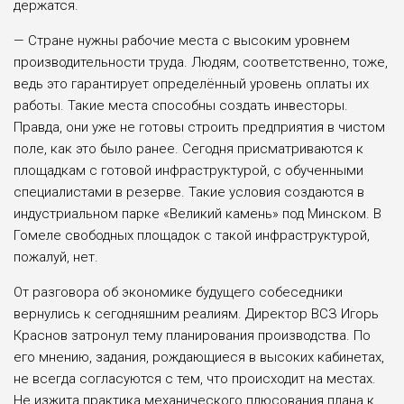
держатся.
— Стране нужны рабочие места с высоким уровнем
производительно­сти труда. Людям, соответственно, то­же,
ведь это гарантирует определённый уровень оплаты их
работы. Такие места способны создать инвесторы.
Правда, они уже не готовы строить предприя­тия в чистом
поле, как это было ранее. Сегодня присматриваются к
площад­кам с готовой инфраструктурой, с обу­ченными
специалистами в резерве. Та­кие условия создаются в
индустриаль­ном парке «Великий камень» под Мин­ском. В
Гомеле свободных площадок с такой инфраструктурой,
пожалуй, нет.
От разговора об экономике буду­щего собеседники
вернулись к се­годняшним реалиям. Директор ВСЗ Игорь
Краснов затронул тему плани­рования производства. По
его мне­нию, задания, рождающиеся в высо­ких кабинетах,
не всегда согласуются с тем, что происходит на местах.
Не изжита практика механического плю­сования плана к