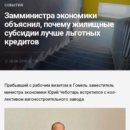
СОБЫТИЯ
БЛИЦ-ОПРОС
Замминистра экономики
АФИША
объяснил, почему жи­лищные
субсидии лучше льготных
кредитов
28.06.2018
1937
Прибывший с рабочим визитом в Гомель заместитель
министра эконо­мики Юрий Чеботарь встретился с кол­
лективом вагоностроительного завода.