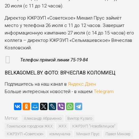
20 июля (с 11 до 12 часов).
Директор КЖРЭУП «Советское» Михаил Прус займёт
место у телефона 26 июля с 11 до 12 часов. Завершит
информационную кампанию 27 июля (с 14 до 15 часов) его
коллега – директор КЖРЭУП «Сельмашевское» Вячеслав
Козловский.
Телефон прямой линии 75-19-84
BELKAGOMEL.BY. ФОТО: ВЯЧЕСЛАВ КОЛОМИЕЦ
Подпишитесь на наш канал в
Яндекс.Дзен
Больше интересных новостей - в нашем
Telegram
Метки:
Александр Абраменко
Виктор Кулаго
Гомельское городское ЖКХ
ЖКХ
КЖРЭУП "Новобелицкое"
КЖРЭУП «Совет­ское»
коммуналка
Михаил Прус
Павел Минзер