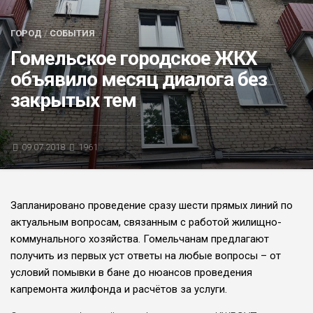
БЛИЦ-ОПРОС
ГОРОД
/
СОБЫТИЯ
АФИША
Гомельское городское ЖКХ
объявило месяц диалога без
закрытых тем
09.07.2018
1961
Запланировано проведение сразу шести прямых линий по
актуальным вопросам, связанным с работой жилищно-
коммунального хозяйства. Гомельчанам предлагают
получить из первых уст ответы на любые вопросы – от
условий помывки в бане до нюансов проведения
капремонта жилфонда и расчётов за услуги.