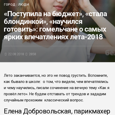
ГОРОД
/
ЛЮДИ
БЛИЦ-ОПРОС
«Поступила на бюджет», «стала
АФИША
блондинкой», «научился
готовить»: гомельчане о самых
ярких впечатлениях лета-2018
22.08.2018
2858
Лето заканчивается, но это не повод грустить. Вспомните,
как бывало в школе: о том, что видели, чем впечатлялись
и чему научились, писали сочинение на вечную тему «Как я
провёл лето». Не будем отставать от трендов и зададим
случайным прохожим классический вопрос.
Елена Добровольская, парикмахер