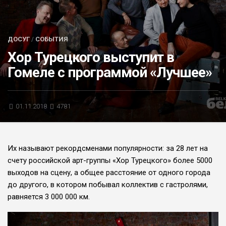
БЛИЦ-ОПРОС
АФИША
ДОСУГ
/
СОБЫТИЯ
Хор Турецкого выступит в
Гомеле с программой «Лучшее»
01.11.2018
4781
Их называют рекордсменами популярности: за 28 лет на
счету российской арт-группы «Хор Турецкого» более 5000
выходов на сцену, а общее расстояние от одного города
до другого, в котором побывал коллектив с гастролями,
равняется 3 000 000 км.