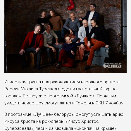
Известная группа под руководством народного артиста
России Михаила Турецкого едет в гастрольный тур по
городам Беларуси с программой «Лучшее». Первыми
увидеть новое шоу смогут жители Гомеля в ОКЦ 7 ноября.
В программе «Лучшее» белорусы смогут услышать арию
Иисуса Христа из рок-оперы «Иисус Христос –
Суперзвезда», песни из мюзикла «Скрипач на крыше»,