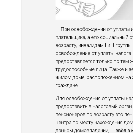
— При освобождении от уплаты и
плательщика, а его соци­альный 
возрасту, инвали­дам I и II гру
осво­бождение от уплаты нало­г
предоставляется только по тем ж
трудоспособ­ные лица. Также и з
жилом доме, расположенном на з
граждане.
Для освобождения от упла­ты на
предоставить в налоговый орган
пенсионеров по возра­сту это пе
центра по месту нахождения дом
данном домов­ладении, —
ввёл в 