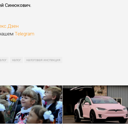
ей Синюкович.
екс.Дзен
 нашем
Telegram
алог
налог
налоговая инспекция