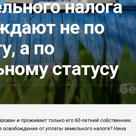
льного налога
ждают не по
у, а по
ьному статусу
ирован и проживает только его 60-летний собственник.
е освобождение от уплаты земельного налога? Нина