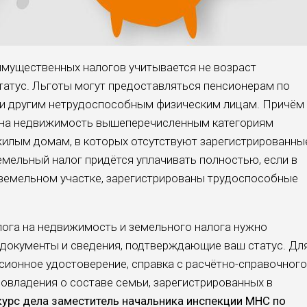
мущественных налогов учитывается не воз­раст
статус. Льготы могут предоставляться пенсио­нерам по
ппы и другим нетрудоспособным физиче­ским лицам. Причём
а на недвижимость выше­перечисленным категориям
илым домам, в кото­рых отсутствуют зареги­стрированны
емель­ный налог придётся упла­чивать полностью, если в
емельном участке, зареги­стрированы трудоспособные
лога на недвижимость и земельного налога нужно
 документы и сведения, подтверждающие ваш статус. Дл
нсионное удосто­верение, справка с расчётно-справочного
овладения о составе семьи, зарегистри­рованных в
курс дела заместитель началь­ника инспекции МНС по