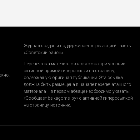
Журнал создан и поддерживается редакцией газеты
«Советский район».
.
Перепечатка материалов возможна при условии
активной прямой гиперссылки на страницу,
ожно,
содержащую оригинал публикации. Эта ссылка
должна быть размещена в начале перепечатанного
материала – в первом абзаце необходимо указать:
«Сообщает belkagomel.by»
с активной гиперссылкой
на страницу-источник.