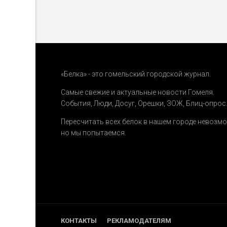
«Белка» - это гомельский городской журнал.
Самые свежие и актуальные новости Гомеля.
События
,
Люди
,
Досуг
,
Орешки
,
ЗОЖ
,
Блиц-опрос
Пересчитать всех белок в нашем городе невозм
но мы попытаемся.
КОНТАКТЫ
РЕКЛАМОДАТЕЛЯМ