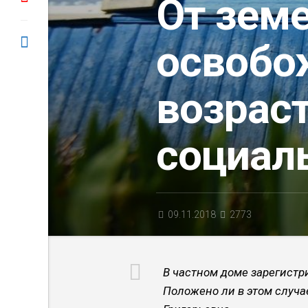
От земе
освобо
возраст
социал
09.11.2018
2773
В частном доме зарегистр
Положено ли в этом случа