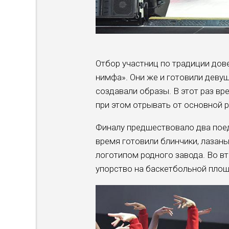
Отбор участниц по традиции дов
нимфа». Они же и готовили девуш
создавали образы. В этот раз вр
при этом отрывать от основной 
Финалу предшествовало два поед
время готовили блинчики, лазань
логотипом родного завода. Во в
упорство на баскетбольной площа