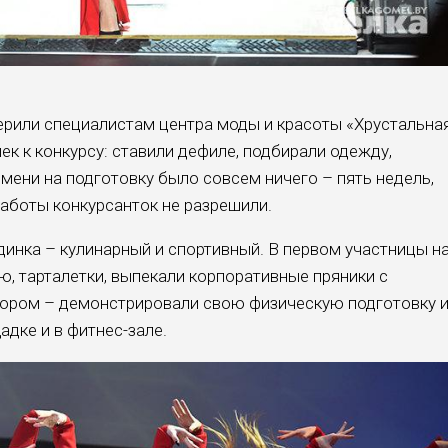
ерили специалистам центра моды и красоты «Хрустальна
ек к конкурсу: ставили дефиле, подбирали одежду,
емени на подготовку было совсем ничего – пять недель,
работы конкурсанток не разрешили.
инка – кулинарный и спортивный. В первом участницы н
ю, тарталетки, выпекали корпоративные пряники с
тором – демонстрировали свою физическую подготовку 
дке и в фитнес-зале.