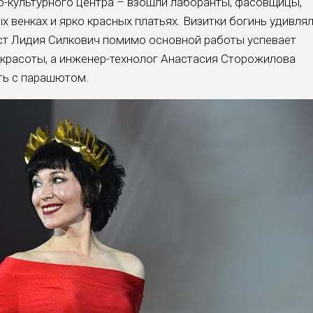
-культурного центра – взошли лаборанты, фасовщицы,
х венках и ярко красных платьях. Визитки богинь удивля
ст Лидия Силкович помимо основной работы успевает
 красоты, а инженер-технолог Анастасия Сторожилова
ть с парашютом.