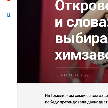
Откров
и слова
выбира
химзав
14.11.2018
4592
На Гомельском химическом заво
победу претендовали двенадцать