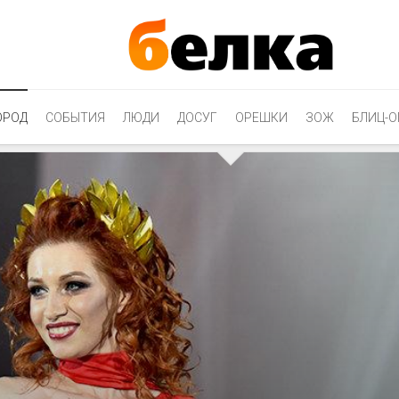
ОРОД
СОБЫТИЯ
ЛЮДИ
ДОСУГ
ОРЕШКИ
ЗОЖ
БЛИЦ-О