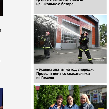
я
а
и