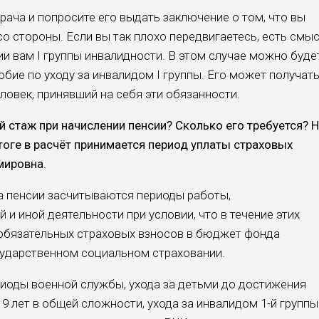
ача и попросите его выдать заключение о том, что вы
о стороны. Если вы так плохо передвигаетесь, есть смы
и вам I группы инвалидности. В этом случае можно буде
бие по уходу за инвалидом I группы. Его может получат
еловек, принявший на себя эти обязанности.
й стаж при начислении пенсии? Сколько его требуется? 
итоге в расчёт принимается период уплаты страховых
мировна.
а пенсии засчитываются периоды работы,
 и иной деятельности при условии, что в течение этих
 обязательных страховых взносов в бюджет фонда
сударственном социальном страховании.
иоды военной службы, ухода за детьми до достижения
е 9 лет в общей сложности, ухода за инвалидом 1-й группы