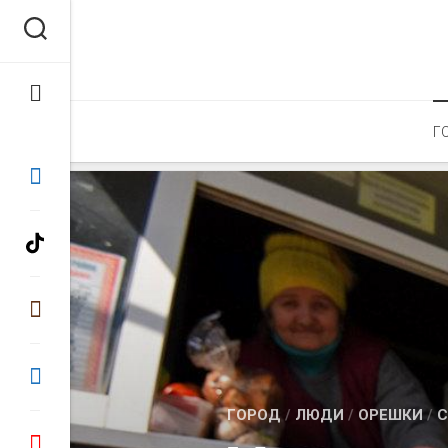
Перейти
к
содержанию
Г
ГОРОД
/
ЛЮДИ
/
ОРЕШКИ
/
С