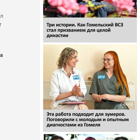
сл
т
ь
На