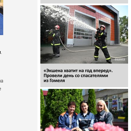
.
на
е