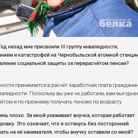
од назад мне присвоили III группу инвалидности,
анием и катастрофой на Чернобыльской атомной станции
авление социальной защиты за перерасчётом пенсии?
дности принимается в расчёт заработная плата граждани
валидности. Поскольку вы уже не работали, вам выгодне
чётом и по-прежнему получать пенсию по возрасту.
чень плохо. За мной ухаживает внучка, которая работает.
овку. Это означает, что я останусь без посторонней
ть на её нанимателя, чтобы внучку оставили со мной?