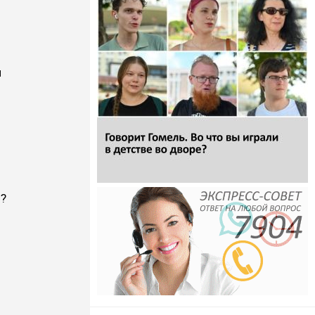
и
и?
м