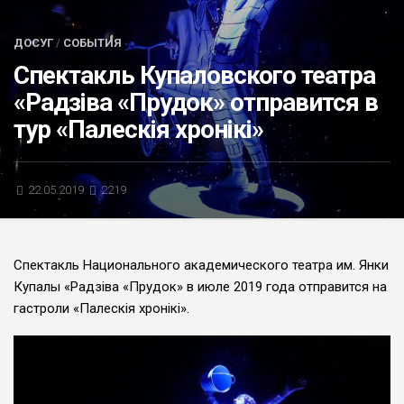
БЛИЦ-ОПРОС
ДОСУГ
/
СОБЫТИЯ
АФИША
Спектакль Купаловского театра
«Радзіва «Прудок» отправится в
тур «Палескія хронікі»
22.05.2019
2219
Спектакль Национального академического театра им. Янки
Купалы «Радзіва «Прудок» в июле 2019 года отправится на
гастроли «Палескія хронікі».