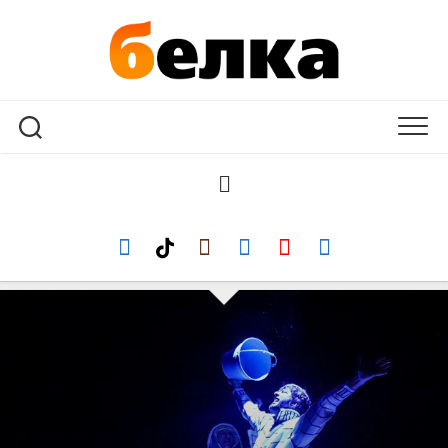
Перейти
к
содержанию
ГОРОД
СОБЫТИЯ
ЛЮДИ
ДОСУГ
ОРЕШКИ
ЗОЖ