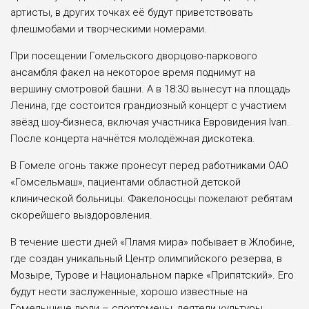
артисты, в других точках её будут приветствовать
флешмобами и творческими номерами.
При посещении Гомельского дворцово-паркового
ансамбля факел на некоторое время поднимут на
вершину смотровой башни. А в 18:30 вынесут на площадь
Ленина, где состоится грандиозный концерт с участием
звёзд шоу-бизнеса, включая участника Евровидения Ivan.
После концерта начнётся молодёжная дискотека.
В Гомеле огонь также пронесут перед работниками ОАО
«Гомсельмаш», пациентами областной детской
клинической больницы. Факелоносцы пожелают ребятам
скорейшего выздоровления.
В течение шести дней «Пламя мира» побывает в Жлобине,
где создан уникальный Центр олимпийского резерва, в
Мозыре, Турове и Национальном парке «Припятский». Его
будут нести заслуженные, хорошо известные на
Гомельщине люди – спортсмены, деятели культуры,