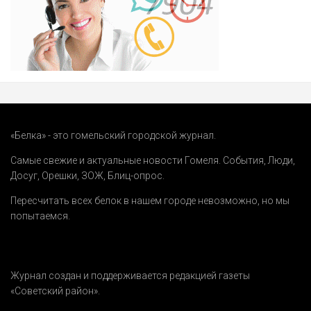
«Белка» - это гомельский городской журнал.
Самые свежие и актуальные новости Гомеля.
События
,
Люди
,
Досуг
,
Орешки
,
ЗОЖ
,
Блиц-опрос
.
Пересчитать всех белок в нашем городе невозможно, но мы
попытаемся.
Журнал создан и поддерживается редакцией газеты
«Советский район».