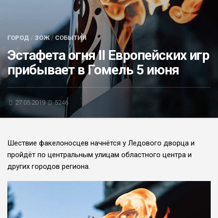
БЛИЦ-ОПРОС
АФИША
ГОРОД
/
ЗОЖ
/
СОБЫТИЯ
Эстафета огня II Европейских игр
прибывает в Гомель 5 июня
27.05.2019
5246
Шествие факелоносцев начнётся у Ледового дворца и
пройдёт по центральным улицам областного центра и
других городов региона.