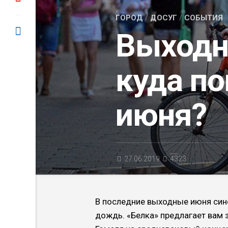
ГОРОД
/
ДОСУГ
/
СОБЫТИЯ
Выходн
куда по
июня?
27.06.2019
4323
В последние выходные июня си
дождь. «Белка» предлагает вам 