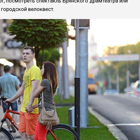
т, посмотреть спектакль Брянского драмтеатра или
 городской велоквест.