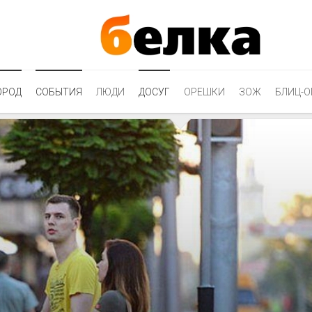
ОРОД
СОБЫТИЯ
ЛЮДИ
ДОСУГ
ОРЕШКИ
ЗОЖ
БЛИЦ-О