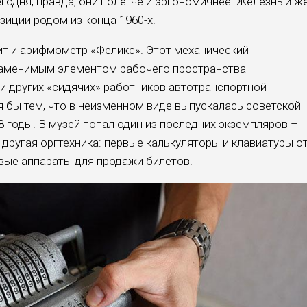
годня, правда, они полегче и эргономичнее. Железный ж
иции родом из конца 1960-х.
т и арифмометр «Феликс». Этот механический
незаменимым элементом рабочего пространства
 и других «сидячих» работников автотранспортной
я бы тем, что в неизменном виде выпускалась советской
 годы. В музей попал один из последних экземпляров –
и другая оргтехника: первые калькуляторы и клавиатуры о
вые аппараты для продажи билетов.