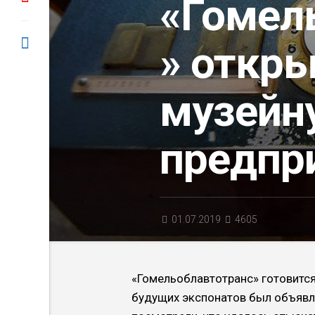
«Гомел
» откр
музейн
предпр
01.07.2019
4605
«Гомельоблавтотранс» готовитс
будущих экспонатов был объявл