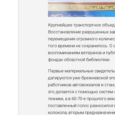
Крупнейшее транспортное объеди
Восстановление разрушенных зав
перемещения огромного количест
того времени не сохранилось. О
воспоминаниям ветеранов и публ
фондах областной библиотеки.
Первые материальные свидетельс
датируются уже брежневской эпо
работников автовокзалов и стан
это делается с помощью систем 
техники, а в 60-70-е прошлого ве
поставленный голос разносился 
колокола, вторым предназначен