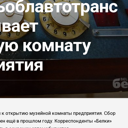
ьоблавтотранс
ывает
ую комнату
иятия
я к открытию музейной комнаты предприятия. Сбор
ен ещё в прошлом году. Корреспонденты «Белки»