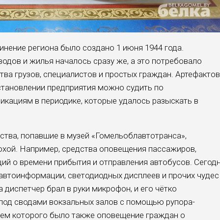
нение региона было создано 1 июня 1944 года.
одов и жилья началось сразу же, а это потребовало
ва грузов, специалистов и простых граждан. Артефактов
 становлении предприятия можно судить по
икациям в периодике, которые удалось разыскать в
тва, попавшие в музей «Гомельоблавтотранса»,
хой. Например, средства оповещения пассажиров,
ций о времени прибытия и отправления автобусов. Сегод
автоинформации, светодиодных дисплеев и прочих чудес
ка диспетчер брал в руки микрофон, и его чётко
под сводами вокзальных залов с помощью рупора-
ием которого было также оповещение граждан о