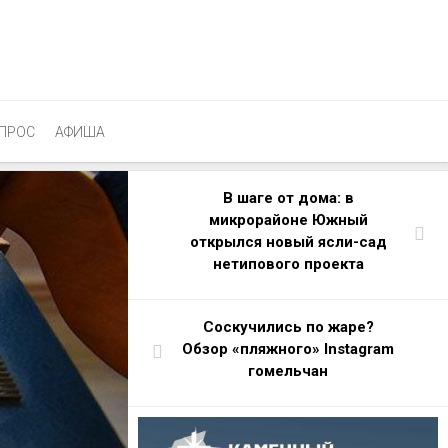
ПРОС
АФИША
В шаге от дома: в
микрорайоне Южный
открылся новый ясли-сад
нетипового проекта
Cоскучились по жаре?
Обзор «пляжного» Instagram
гомельчан