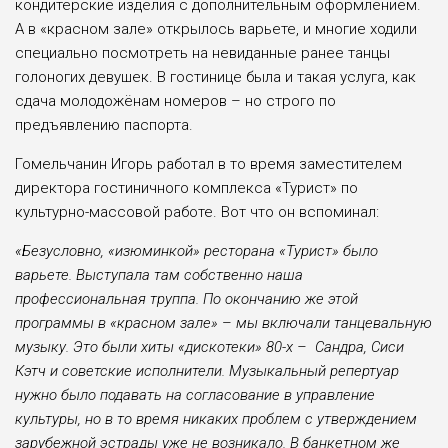
кондитерские изделия с дополнительным оформлением.
А в «красном зале» открылось варьете, и многие ходили
специально посмотреть на невиданные ранее танцы
голоногих девушек. В гостинице была и такая услуга, как
сдача молодожёнам номеров – но строго по
предъявлению паспорта.
Гомельчанин Игорь работал в то время заместителем
директора гостиничного комплекса «Турист» по
культурно-массовой работе. Вот что он вспоминал:
«Безусловно, «изюминкой» ресторана «Турист» было
варьете. Выступала там собственно наша
профессиональная труппа. По окончанию же этой
программы в «красном зале»
–
мы включали танцевальную
музыку. Это были хиты «дискотеки» 80-х – Сандра, Сиси
Кэтч и советские исполнители. Музыкальный репертуар
нужно было подавать на согласование в управление
культуры, но в то время никаких проблем с утверждением
зарубежной эстрады уже не возникало. В банкетном же