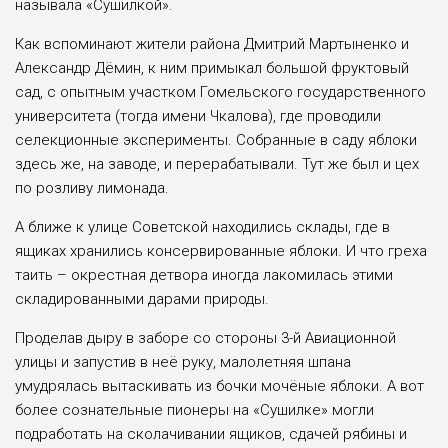
называла «Сушилкой».
Как вспоминают жители района Дмитрий Мартыненко и
Александр Дёмин, к ним примыкал большой фруктовый
сад, с опытным участком Гомельского государственного
университета (тогда имени Чкалова), где проводили
селекционные эксперименты. Собранные в саду яблоки
здесь же, на заводе, и перерабатывали. Тут же был и цех
по розливу лимонада.
А ближе к улице Советской находились склады, где в
ящиках хранились консервированные яблоки. И что греха
таить – окрестная детвора иногда лакомилась этими
складированными дарами природы.
Проделав дыру в заборе со стороны 3-й Авиационной
улицы и запустив в неё руку, малолетняя шпана
умудрялась вытаскивать из бочки мочёные яблоки. А вот
более сознательные пионеры на «Сушилке» могли
подработать на сколачивании ящиков, сдачей рябины и