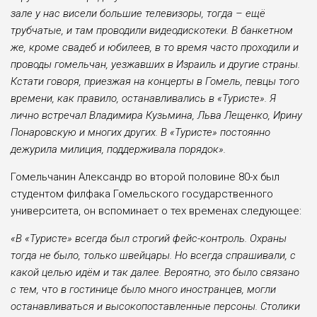
зале у нас висели большие телевизоры, тогда – ещё
трубчатые, и там проводили видеодискотеки. В банкетном
же, кроме свадеб и юбилеев, в то время часто проходили и
проводы гомельчан, уезжавших в Израиль и другие страны.
Кстати говоря, приезжая на концерты в Гомель, певцы того
времени, как правило, останавливались в «Туристе». Я
лично встречал Владимира Кузьмина, Льва Лещенко, Ирину
Понаровскую и многих других. В «Туристе» постоянно
дежурила милиция, поддерживала порядок».
Гомельчанин Александр во второй половине 80-х был
студентом филфака Гомельского государственного
университета, он вспоминает о тех временах следующее:
«В «Туристе» всегда был строгий фейс-контроль. Охраны
тогда не было, только швейцары. Но всегда спрашивали, с
какой целью идём и так далее. Вероятно, это было связано
с тем, что в гостинице было много иностранцев, могли
останавливаться и высокопоставленные персоны. Столики