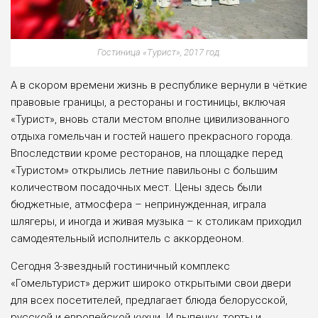
Гостиница «Турист», 2017 год.
А в скором времени жизнь в республике вернули в чёткие
правовые границы, а рестораны и гостиницы, включая
«Турист», вновь стали местом вполне цивилизованного
отдыха гомельчан и гостей нашего прекрасного города.
Впоследствии кроме ресторанов, на площадке перед
«Туристом» открылись летние павильоны с большим
количеством посадочных мест. Цены здесь были
бюджетные, атмосфера – непринужденная, играла
шлягеры, и иногда и живая музыка – к столикам приходил
самодеятельный исполнитель с аккордеоном.
Сегодня 3-звездный гостиничный комплекс
«Гомельтурист» держит широко открытыми свои двери
для всех посетителей, предлагает блюда белорусской,
русской и европейской кухни. И выпечку, торты и