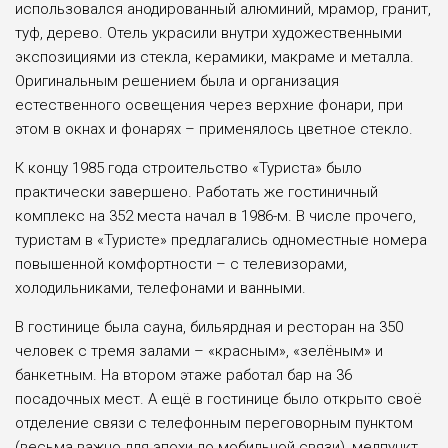
использовался анодированный алюминий, мрамор, гранит,
туф, дерево. Отель украсили внутри художественными
экспозициями из стекла, керамики, макраме и металла.
Оригинальным решением была и организация
естественного освещения через верхние фонари, при
этом в окнах и фонарях – применялось цветное стекло.
К концу 1985 года строительство «Туриста» было
практически завершено. Работать же гостиничный
комплекс на 352 места начал в 1986-м. В числе прочего,
туристам в «Туристе» предлагались одноместные номера
повышенной комфортности – с телевизорами,
холодильниками, телефонами и ванными.
В гостинице была сауна, бильярдная и ресторан на 350
человек с тремя залами – «красным», «зелёным» и
банкетным. На втором этаже работал бар на 36
посадочных мест. А ещё в гостинице было открыто своё
отделение связи с телефонным переговорным пунктом
(весьма важно для эпохи до мобильной связи), медпункт,