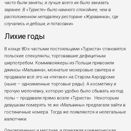
часто были заняты, и лучше всего их было заказать
заранее. В «Туристе» было намного спокойнее, чем в
расположенном неподалеку ресторане «Журавинка», где
случались и дебоши, и потасовки».
Лихие годы
В конце 80-х частыми постояльцами «Туриста» становятся
польские спекулянты, торговавшие дефицитным
ширпотребом. Коммивояжеры из Польши привозили
джинсы «Мальвина», мохнатые мохеровые свитера и
продавали всё это на «пятаке» на Старом Аэродроме
(ныне – одноименные торговые ряды). А косметику и
прочую мелочёвку, которую удобно было сбывать из-под
полы – продавали прямо возле «Туриста». Некоторым
девушкам померять те же «Мальвины» предлагали зайти в
гостиничные номера. Тогда же появляются и нелегальные
валютчики.
Одновременно и местная, и приезжая коммерческая