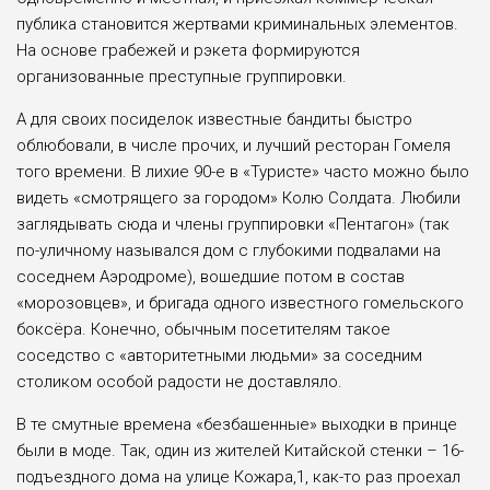
публика становится жертвами криминальных элементов.
На основе грабежей и рэкета формируются
организованные преступные группировки.
А для своих посиделок известные бандиты быстро
облюбовали, в числе прочих, и лучший ресторан Гомеля
того времени. В лихие 90-е в «Туристе» часто можно было
видеть «смотрящего за городом» Колю Солдата. Любили
заглядывать сюда и члены группировки «Пентагон» (так
по-уличному назывался дом с глубокими подвалами на
соседнем Аэродроме), вошедшие потом в состав
«морозовцев», и бригада одного известного гомельского
боксёра. Конечно, обычным посетителям такое
соседство с «авторитетными людьми» за соседним
столиком особой радости не доставляло.
В те смутные времена «безбашенные» выходки в принце
были в моде. Так, один из жителей Китайской стенки – 16-
подъездного дома на улице Кожара,1, как-то раз проехал