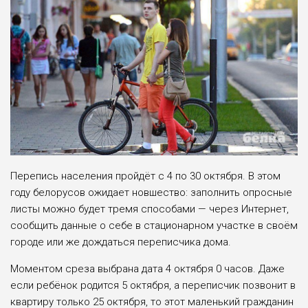
Перепись населения пройдёт с 4 по 30 октя­бря. В этом
году белору­сов ожидает новшество: заполнить опросные
листы можно будет тремя способами — че­рез Интернет,
сообщить данные о себе в стацио­нарном участке в своём
городе или же дождаться переписчика дома.
Моментом среза вы­брана дата 4 октября 0 часов. Даже
если ре­бёнок родится 5 октя­бря, а переписчик по­звонит в
квартиру толь­ко 25 октября, то этот маленький гражданин