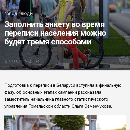
БЛИЦ-ОПРОС
ГОРОД
/
ЛЮДИ
АФИША
Заполнить анкету во время
переписи населения можно
будет тремя способами
21.08.2019
1623
Подготовка к перепи­си в Беларуси вступи­ла в финальную
фазу, об основных этапах кампании рассказала
заместитель началь­ника главного стати­стического
управле­ния Гомельской области Ольга Семенчукова.