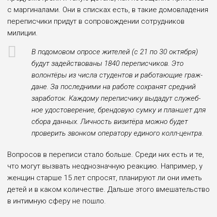
с маргинала­ми. Они в списках есть, в такие домовладения
пе­реписчики придут в со­провождении сотрудни­ков
милиции.
В подомовом опросе жителей (с 21 по 30 октя­бря)
будут задей­ствованы 1840 переписчиков. Это
волонтёры из чис­ла студентов и работающие граж­
дане. За послед­ними на работе сохранят средний
заработок. Каж­дому переписчику выдадут служеб­
ное удостоверение, брендовую сумку и планшет для
сбора данных. Личность визитёра можно будет
проверить звонком операто­ру единого колл-центра.
Вопросов в перепи­си стало больше. Среди них есть и те,
что могут вызвать неоднозначную реакцию. Например, у
женщин старше 15 лет спросят, планируют ли они иметь
детей и в ка­ком количестве. Даль­ше этого вмешательство
в интимную сферу не пошло.