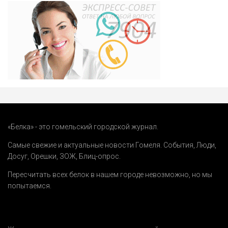
«Белка» - это гомельский городской журнал.
Самые свежие и актуальные новости Гомеля.
События
,
Люди
,
Досуг
,
Орешки
,
ЗОЖ
,
Блиц-опрос
.
Пересчитать всех белок в нашем городе невозможно, но мы
попытаемся.