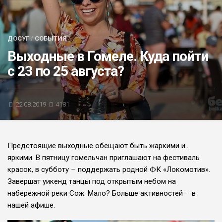
БЛИЦ-ОПРОС
АФИША
ДОСУГ
/
СОБЫТИЯ
Выходные в Гомеле. Куда пойти
с 23 по 25 августа?
22.08.2019
4181
Предстоящие выходные обещают быть жаркими и…
яркими. В пятницу гомельчан приглашают на фестиваль
красок, в субботу
–
поддержать родной ФК «Локомотив».
Завершат уикенд танцы под открытым небом на
набережной реки Сож. Мало? Больше активностей
–
в
нашей афише.