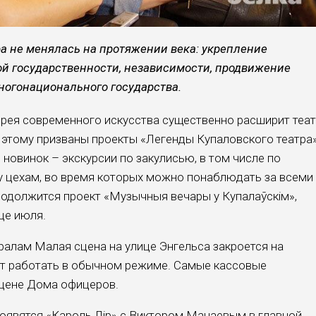
ра не менялась на протяжении века: укрепление
ой государственности, независимости, продвижение
ногонационального государства.
лерея современного искусства существенно расширит теа
 этому призваны проекты «Легенды Купаловского театра»
з новинок – экскурсии по закулисью, в том числе по
у цехам, во время которых можно понаблюдать за всеми
родолжится проект «Музычныя вечары у Купалаўскім»,
це июля.
ралам Малая сцена на улице Энгельса закроется на
ут работать в обычном режиме. Самые кассовые
сцене Дома офицеров.
появятся «Кароль Лір» с Виктором Манаевым в главной