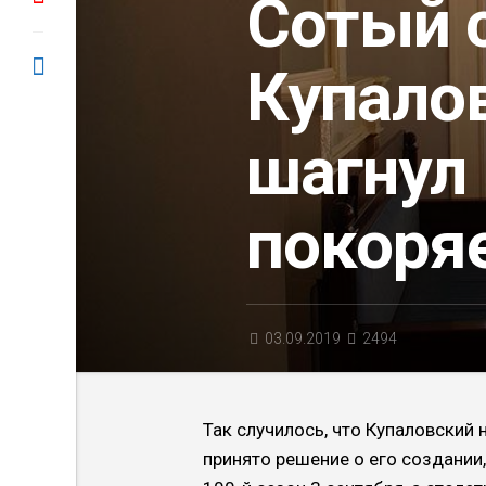
Сотый 
Купало
шагнул 
покоря
03.09.2019
2494
Так случилось, что Купаловский
принято решение о его создании