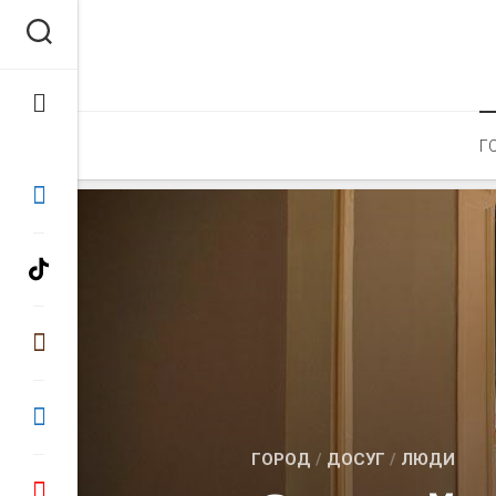
Перейти
к
содержанию
Г
ГОРОД
/
ДОСУГ
/
ЛЮДИ