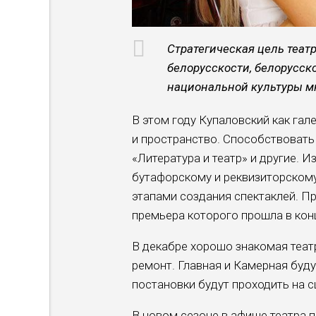
Стратегическая цель теат
белорусскости, белорусск
национальной культуры м
В этом году Купаловский как га
и пространство. Способствовать
«Литература и театр» и другие. И
бутафорскому и реквизиторском
этапами создания спектаклей. П
премьера которого прошла в кон
В декабре хорошо знакомая теат
ремонт. Главная и Камерная буд
постановки будут проходить на 
В новом сезоне в афише театра 