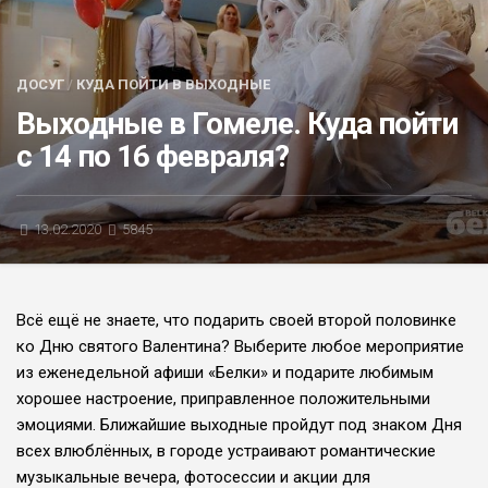
БЛИЦ-ОПРОС
АФИША
ДОСУГ
/
КУДА ПОЙТИ В ВЫХОДНЫЕ
Выходные в Гомеле. Куда пойти
с 14 по 16 февраля?
13.02.2020
5845
Всё ещё не знаете, что подарить своей второй половинке
ко Дню святого Валентина? Выберите любое мероприятие
из еженедельной афиши «Белки» и подарите любимым
хорошее настроение, приправленное положительными
эмоциями. Ближайшие выходные пройдут под знаком Дня
всех влюблённых, в городе устраивают
романтические
музыкальные вечера, фотосессии и акции для