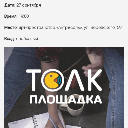
Дата:
27 сентября
Время:
19:00
Место:
арт-пространство «Антресоль», ул. Воровского, 59
Вход:
свободный