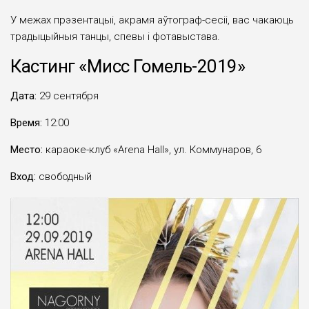
У межах прэзентацыі, акрамя аўтограф-сесіі, вас чакаюць
традыцыйныя танцы, спевы і фотавыстава.
Кастинг «Мисс Гомель-2019»
Дата:
29 сентября
Время:
12:00
Место:
караоке-клуб «Arena Hall», ул. Коммунаров, 6
Вход:
свободный