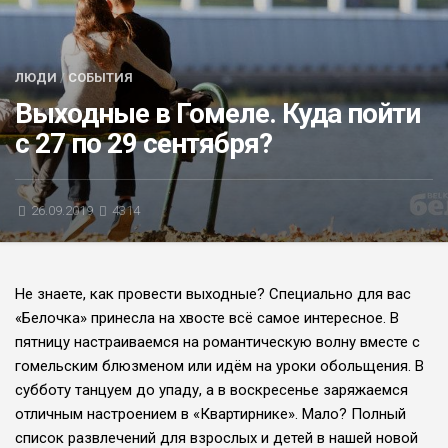
БЛИЦ-ОПРОС
АФИША
ЛЮДИ
/
СОБЫТИЯ
Выходные в Гомеле. Куда пойти
с 27 по 29 сентября?
26.09.2019
4314
Не знаете, как провести выходные? Специально для вас
«Белочка» принесла на хвосте всё самое интересное. В
пятницу настраиваемся на романтическую волну вместе с
гомельским блюзменом или идём на уроки обольщения. В
субботу танцуем до упаду, а в воскресенье заряжаемся
отличным настроением в «Квартирнике». Мало? Полный
список развлечений для взрослых и детей в нашей новой