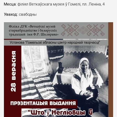
Месца:
філіял Веткаўскага музея ў Гомелі, пл. Ленiна, 4
Уваход:
свабодны