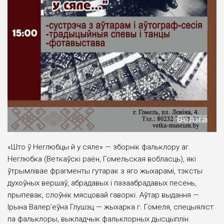
«Што ў Неглюбцы й у сяле» — зборнік фальклору аг.
Неглюбка (Веткаўскі раён, Гомельская вобласць), які
ўтрымлівае фрагменты гутарак з яго жыхарамі, тэксты
духоўных вершаў, абрадавых і пазаабрадавых песень,
прыпевак, слоўнік мясцовай гаворкі. Аўтар выдання —
Ірына Валер’еўна Глушэц — жыхарка г. Гомеля, спецыяліст
па фальклоры, выкладчык фальклорных дысцыплін.