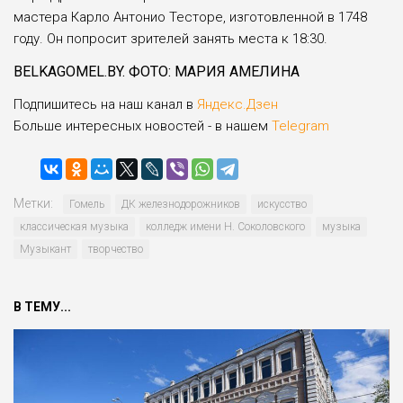
мастера Карло Антонио Тесторе, изготовленной в 1748
году. Он попросит зрителей занять места к 18:30.
BELKAGOMEL.BY. ФОТО: МАРИЯ АМЕЛИНА
Подпишитесь на наш канал в
Яндекс.Дзен
Больше интересных новостей - в нашем
Telegram
Метки:
Гомель
ДК железнодорожников
искусство
классическая музыка
колледж имени Н. Соколовского
музыка
Музыкант
творчество
В ТЕМУ...