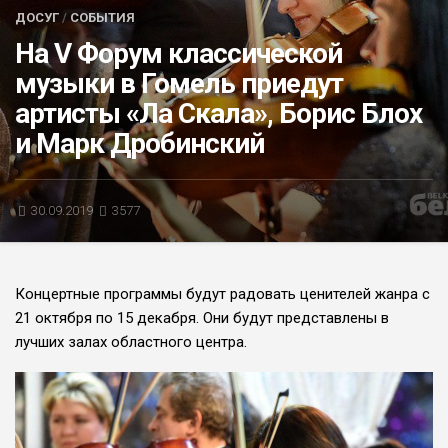
ДОСУГ
/
СОБЫТИЯ
БЛИЦ-ОПРОС
На V Форум классической
АФИША
музыки в Гомель приедут
артисты «Ла Скала», Борис Блох
и Марк Дробинский
30.09.2019
3577
Концертные программы будут радовать ценителей жанра с
21 октября по 15 декабря. Они будут представлены в
лучших залах областного центра.