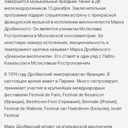
Завершится музыкальный праздник также в ДК
железнодорожников 15 декабря. Заключительная
программа подарит слушателям встречу с прекрасной
французской музыкой в исполнении виолончелиста Марка
Дробинского. Он является учеником Мстислава
Ростроповича в Московской консерватории. За
неистовую манеру исполнения, эмоциональность и
темперамент критика называет Марка Дробинского
«Демоном виолончели». Его ставят в один ряд с Пабло
Казальсом и Мстиславом Ростроповичем.
В 1974 году Дробинский эмигрировал во Францию. В
настоящее время живёт в Париже. Много гастролирует,
принимает участие в крупнейших международных
фестивалях Festival de Paris, Festival de Besancon
(Франция), Beethoven-Fest (Германия), Biennale (Италия),
Festival de Wallonie, Festival van Flaanderen (Бельгия), Israel
Festival.
Марк Дробинский играет на итальянской виолончели