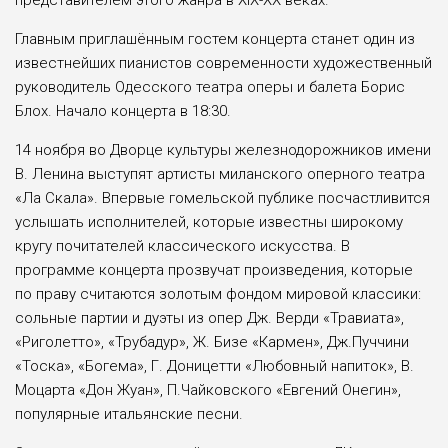
представителем этого жанра в XIX-XX веках.
Главным приглашённым гостем концерта станет один из
известнейших пианистов современности художественный
руководитель Одесского театра оперы и балета Борис
Блох. Начало концерта в 18:30.
14 ноября во Дворце культуры железнодорожников имени
В. Ленина выступят артисты миланского оперного театра
«Ла Скала». Впервые гомельской публике посчастливится
услышать исполнителей, которые известны широкому
кругу почитателей классического искусства. В
программе концерта прозвучат произведения, которые
по праву считаются золотым фондом мировой классики:
сольные партии и дуэты из опер Дж. Верди «Травиата»,
«Риголетто», «Трубадур», Ж. Бизе «Кармен», Дж.Пуччини
«Тоска», «Богема», Г. Доницетти «Любовный напиток», В.
Моцарта «Дон Жуан», П.Чайковского «Евгений Онегин»,
популярные итальянские песни.