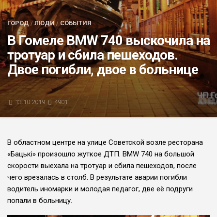
БЛИЦ-ОПРОС
ГОРОД
/
ЛЮДИ
/
СОБЫТИЯ
АФИША
В Гомеле BMW 740 выскочила на
тротуар и сбила пешеходов.
Двое погибли, двое в больнице
13.10.2019
4901
В областном центре на улице Советской возле ресторана
«Бацькі» произошло жуткое ДТП. BMW 740 на большой
скорости выехала на тротуар и сбила пешеходов, после
чего врезалась в столб. В результате аварии погибли
водитель иномарки и молодая педагог, две её подруги
попали в больницу.