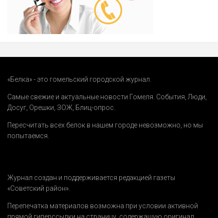
«Белка» - это гомельский городской журнал.
Самые свежие и актуальные новости Гомеля.
События
,
Люди
,
Досуг
,
Орешки
,
ЗОЖ
,
Блиц-опрос
.
Пересчитать всех белок в нашем городе невозможно, но мы
попытаемся.
Журнал создан и поддерживается редакцией газеты
«Советский район».
Перепечатка материалов возможна при условии активной
прямой гиперссылки на страницу, содержащую оригинал