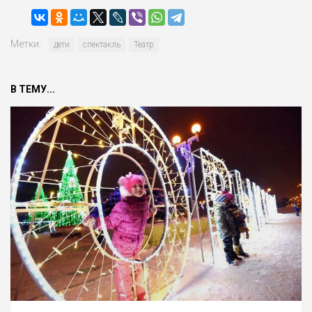
Метки:
дети
спектакль
Театр
В ТЕМУ...