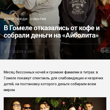
БЛИЦ-ОПРОС
АФИША
ДОСУГ
/
ЛЮДИ
/
СОБЫТИЯ
В Гомеле отказались от кофе и
собрали деньги на «Айболита»
27.10.2019
3977
Месяц бессонных ночей и громкие фамилии в титрах: в
Гомеле покажут спектакль для слабовидящих и незрячих
детей, на постановку которого деньги собирали всем
миром.