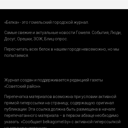
«Белка» - это гомельский городской журнал.
Самые свежие и актуальные новости Гомеля.
События
,
Люди
,
Досуг
,
Орешки
,
ЗОЖ
,
Блиц-опрос
.
Пересчитать всех белок в нашем городе невозможно, но мы
попытаемся.
Журнал создан и поддерживается редакцией газеты
«Советский район».
Перепечатка материалов возможна при условии активной
прямой гиперссылки на страницу, содержащую оригинал
публикации. Эта ссылка должна быть размещена в начале
перепечатанного материала – в первом абзаце необходимо
указать:
«Сообщает belkagomel.by»
с активной гиперссылкой