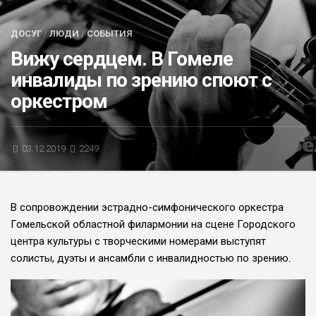
БЛИЦ-ОПРОС
ДОСУГ
/
ЛЮДИ
/
СОБЫТИЯ
АФИША
Вижу сердцем. В Гомеле
инвалиды по зрению споют с
оркестром
03.12.2019
2249
В сопровождении эстрадно-симфонического оркестра
Гомельской областной филармонии на сцене Городского
центра культуры с творческими номерами выступят
солисты, дуэты и ансамбли с инвалидностью по зрению.