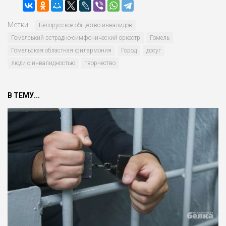
Метки:
Белорусско­е общество инвалидов
Гомелський эстрадно-симфонический оркестр
Гомель
Гомельская областная филармония
Город
досуг
люди с инвалидностью
творчество
В ТЕМУ...