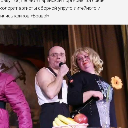
овку под песню «Еврейский портной». За яркие
колорит артисты сборной упруго-литейного и
ились криков «Браво!».