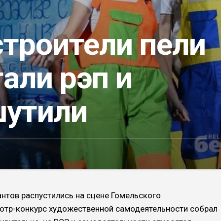
строители пели
тали рэп и
шутили
антов распустились на сцене Гомельского
мотр-конкурс художественной самодеятельности собрал