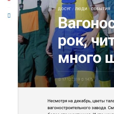
ДОСУГ
/
ЛЮДИ
/
СОБЫТИЯ
Вагоно
рок, чи
много 
17.12.2019
1475
Несмотря на декабрь, цветы тал
вагоностроительного завода. С