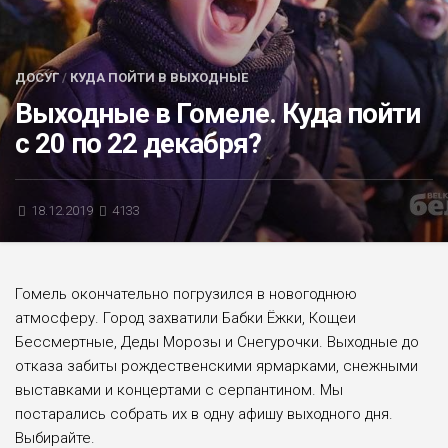
БЛИЦ-ОПРОС
АФИША
ДОСУГ
/
КУДА ПОЙТИ В ВЫХОДНЫЕ
Выходные в Гомеле. Куда пойти
с 20 по 22 декабря?
18.12.2019
4133
Гомель окончательно погрузился в новогоднюю
атмосферу. Город захватили Бабки Ёжки, Кощеи
Бессмертные, Деды Морозы и Снегурочки. Выходные до
отказа забиты рождественскими ярмарками, снежными
выставками и концертами с серпантином. Мы
постарались собрать их в одну афишу выходного дня.
Выбирайте.