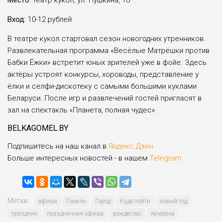
Место:
театр кукол, ул. Пушкина, 10
Вход:
10-12 рублей
В театре кукол стартовал сезон новогодних утренников.
Развлекательная программа «Весёлые Матрёшки против
Бабки Ёжки» встретит юных зрителей уже в фойе. Здесь
актёры устроят конкурсы, хороводы, представление у
ёлки и селфи-дискотеку с самыми большими куклами
Беларуси. После игр и развлечений гостей пригласят в
зал на спектакль «Планета, полная чудес».
BELKAGOMEL.BY
Подпишитесь на наш канал в
Яндекс.Дзен
Больше интересных новостей - в нашем
Telegram
Метки:
афиша
Гомель
Город
Куда пойти
новый год
праздник
праздничная афиша
рождество
ярмарка