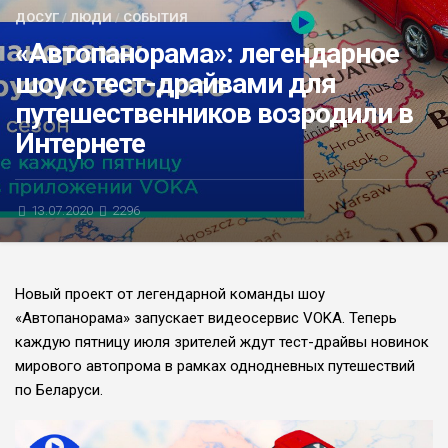
ДОСУГ
/
ЛЮДИ
/
СОБЫТИЯ
БЛИЦ-ОПРОС
«Автопанорама»: легендарное
АФИША
шоу с тест-драйвами для
путешественников возродили в
Интернете
13.07.2020
2296
Новый проект от легендарной команды шоу
«Автопанорама» запускает видеосервис VOKA. Теперь
каждую пятницу июля зрителей ждут тест-драйвы новинок
мирового автопрома в рамках однодневных путешествий
по Беларуси.