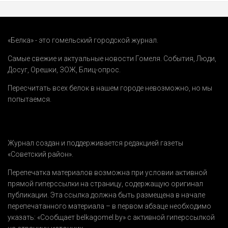
«Белка» - это гомельский городской журнал.
Самые свежие и актуальные новости Гомеля.
События
,
Люди
,
Досуг
,
Орешки
,
ЗОЖ
,
Блиц-опрос
.
Пересчитать всех белок в нашем городе невозможно, но мы
попытаемся.
Журнал создан и поддерживается редакцией газеты
«Советский район».
Перепечатка материалов возможна при условии активной
прямой гиперссылки на страницу, содержащую оригинал
публикации. Эта ссылка должна быть размещена в начале
перепечатанного материала – в первом абзаце необходимо
указать:
«Сообщает belkagomel.by»
с активной гиперссылкой