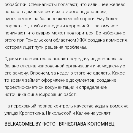
обработки. Специалисты полагают, что излишнее железо
попало в домо­вые сети из старого водопровода,
числящегося на балансе желез­ной дороги. Ему более
сорока лет, трубы изъедены коррозией. Поэтому все
понимают, что ава­рия может повториться. Во избе­жание
этого при Гомельском областном ЖКХ создана комис­сия,
которая ищет пути решения проблемы.
Одним из вариантов называют передачу водопровода на
баланс специализированной организации и немедленную
его заме­ну. Впрочем, за неделю этого не сделать. Какое-
то время займёт оформление документов, созда­ние
проектно-сметной докумен­тации и определение
источника финансирования работ.
На переходный период контроль качества воды в домах на
улицах Кропоткина, Никольской и Калинина усилят.
BELKAGOMEL.BY. ФОТО : ВЯЧЕСЛАВА КОЛОМИЕЦ