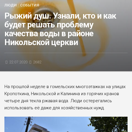
ЛЮДИ
/
СОБЫТИЯ
БЛИЦ-ОПРОС
Рыжий душ. Узнали, кто и как
АФИША
будет решать проблему
качества воды в районе
Никольской церкви
22.07.2020
2682
На прошлой неделе в гомельских многоэтажках на улицах
Кропоткина, Никольской и Калинина из горячих кранов
четыре дня текла ржавая вода. Люди остерегались
использовать её даже для хозяйственных нужд.