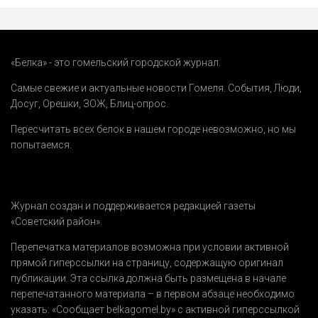
«Белка» - это гомельский городской журнал.
Самые свежие и актуальные новости Гомеля.
События
,
Люди
,
Досуг
,
Орешки
,
ЗОЖ
,
Блиц-опрос
.
Пересчитать всех белок в нашем городе невозможно, но мы
попытаемся.
Журнал создан и поддерживается редакцией газеты
«Советский район».
Перепечатка материалов возможна при условии активной
прямой гиперссылки на страницу, содержащую оригинал
публикации. Эта ссылка должна быть размещена в начале
перепечатанного материала – в первом абзаце необходимо
указать:
«Сообщает belkagomel.by»
с активной гиперссылкой