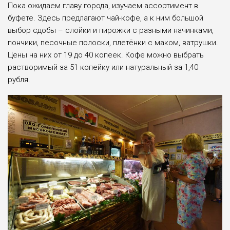
Пока ожидаем главу города, изучаем ассортимент в
буфете. Здесь предлагают чай-кофе, а к ним большой
выбор сдобы – слойки и пирожки с разными начинками,
пончики, песочные полоски, плетёнки с маком, ватрушки.
Цены на них от 19 до 40 копеек. Кофе можно выбрать
растворимый за 51 копейку или натуральный за 1,40
рубля.