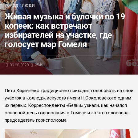
ГОРОД
/
ЛЮДИ
БЛИЦ-ОПРОС
Живая музыка и булочки по 19
АФИША
копеек: как встречают
избирателей на участке, где
голосует мэр Гомеля
09.08.2020
2549
Пётр Кириченко традиционно приходит голосовать на свой
участок в колледж искусств имени Н.Соколовского одним
их первых. Корреспонденты «Белки» узнали, как начался
основной день голосования в Гомеле и за что голосовал
председатель горисполкома.