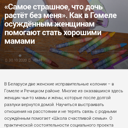
«Самое страшное, что дочь
БЛИЦ-ОПРОС
растёт без меня». Как в Гомеле
АФИША
осуждённым женщинам
помогают стать хорошими
мамами
30.10.2020
10348
В Беларуси две женские исправительные колонии – в
Гомеле и Речицком районе. Многие из оказавшихся здесь
женщин чьи-то мамы и жёны, которые после долгой
разлуки вернутся домой. Научиться выстраивать
отношения на расстоянии и не терять связь с родными
осуждённым помогает «Школа счастливой семьи». О
практической состоятельности социального проекта