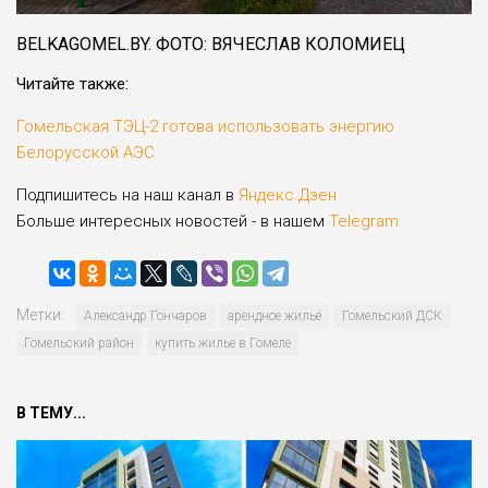
BELKAGOMEL.BY. ФОТО: ВЯЧЕСЛАВ КОЛОМИЕЦ
Читайте также:
Гомельская ТЭЦ-2 готова использовать энергию
Белорусской АЭС
Подпишитесь на наш канал в
Яндекс.Дзен
Больше интересных новостей - в нашем
Telegram
Метки:
Александр Гончаров
арендное жильё
Гомельский ДСК
Гомельский район
купить жилье в Гомеле
В ТЕМУ...