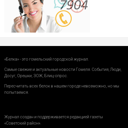
«Белка» - это гомельский городской журнал.
Самые свежие и актуальные новости Гомеля.
События
,
Люди
,
Досуг
,
Орешки
,
ЗОЖ
,
Блиц-опрос
.
Пересчитать всех белок в нашем городе невозможно, но мы
попытаемся.
Журнал создан и поддерживается редакцией газеты
«Советский район».