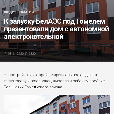
БЛИЦ-ОПРОС
ЛЮДИ
/
СОБЫТИЯ
АФИША
К запуску БелАЭС под Гомелем
презентовали дом с автономной
электрокотельной
08.11.2020
5820
Новостройка, к которой не пришлось прокладывать
теплотрассу и газопровод, выросла в рабочем посёлке
Большевик Гомельского района.