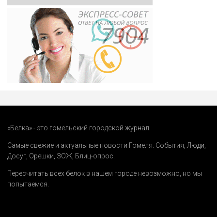
«Белка» - это гомельский городской журнал.
Самые свежие и актуальные новости Гомеля.
События
,
Люди
,
Досуг
,
Орешки
,
ЗОЖ
,
Блиц-опрос
.
Пересчитать всех белок в нашем городе невозможно, но мы
попытаемся.