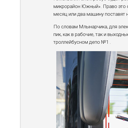
микрорайон Южный». Право это он
месяц или два машину поставят н
По словам Млынарчика, для элек
пик, как в рабочие, так и выходн
троллейбусном депо №1 .