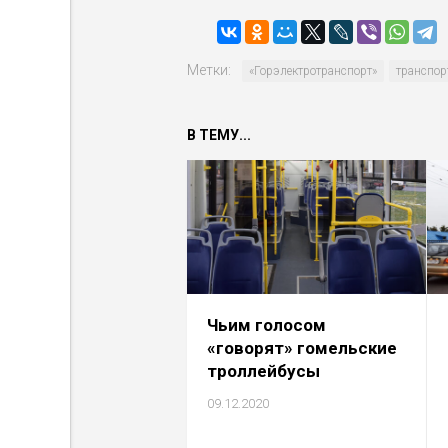
Метки:
«Горэлектро­транспорт»
транспор
В ТЕМУ...
Чьим голосом
«говорят» гомельские
троллейбусы
09.12.2020