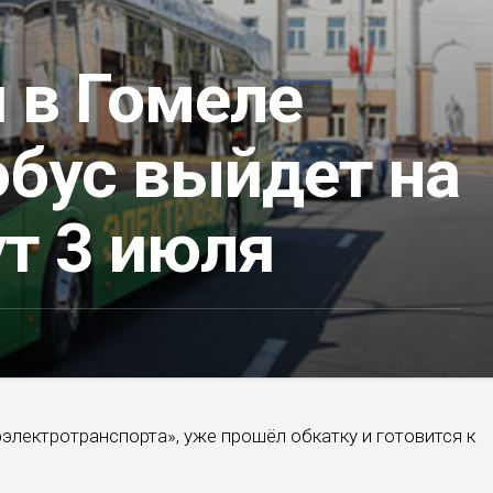
 в Гомеле
обус выйдет на
т 3 июля
электротранспорта», уже прошёл обкатку и готовится к