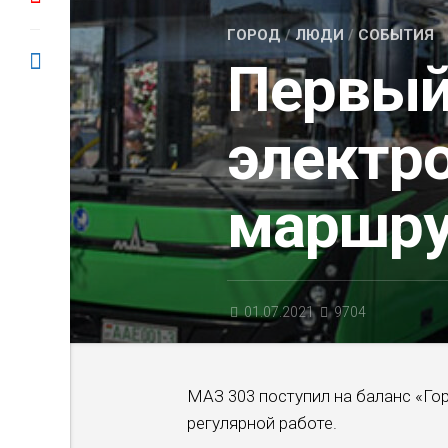
ГОРОД
/
ЛЮДИ
/
СОБЫТИЯ
Первый
электр
маршру
01.07.2021
9704
МАЗ 303 поступил на баланс «Гор
регулярной работе.