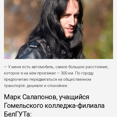
— У меня есть автомо­биль, самое большое рас­стояние,
которое я на нём проезжал — 300 км. По городу
предпочитаю пере­двигаться на обществен­ном
транспорте: дешевле и спокойнее.
Марк Салапонов, учащийся
Гомельского колледжа-филиала
БелГУТа: