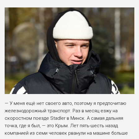
— У меня ещё нет сво­его авто, поэтому я пред­почитаю
железнодорож­ный транспорт. Раз в месяц езжу на
скоростном поезде Stadler в Минск. А самая дальняя
точка, где я был, — это Крым. Лет пять-шесть назад
компанией из семи человек рванули на машине больше