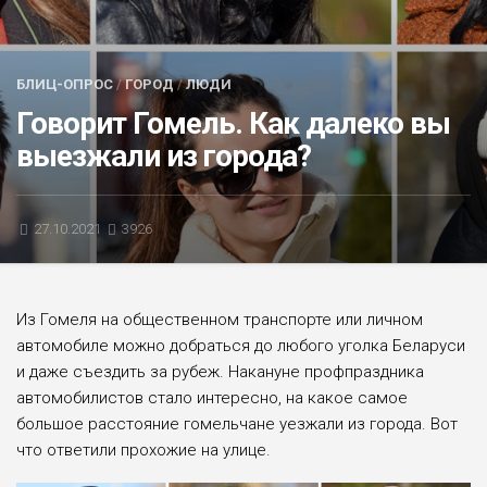
БЛИЦ-ОПРОС
АФИША
БЛИЦ-ОПРОС
/
ГОРОД
/
ЛЮДИ
Говорит Гомель. Как далеко вы
выезжали из города?
27.10.2021
3926
Из Гомеля на общественном транспорте или личном
автомобиле можно добраться до любого уголка Беларуси
и даже съездить за рубеж. Накануне профпраздника
автомобилистов стало интересно, на какое самое
большое расстояние гомельчане уезжали из города. Вот
что ответили прохожие на улице.