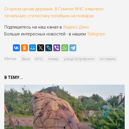
Сгорела целая деревня. В Гомеле МЧС озвучило
печальную статистику погибших на пожарах
Подпишитесь на наш канал в
Яндекс.Дзен
Больше интересных новостей - в нашем
Telegram
Метки:
баня
МЧС
пожар
улица Островского
чп гомель
В ТЕМУ...