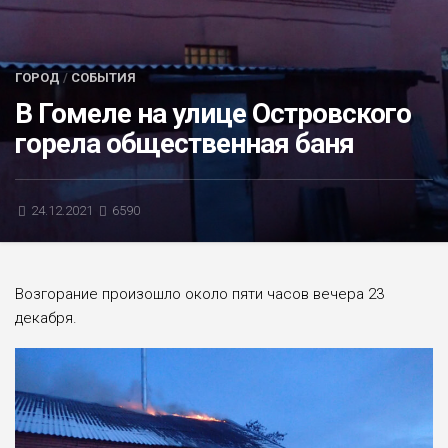
БЛИЦ-ОПРОС
АФИША
ГОРОД
/
СОБЫТИЯ
В Гомеле на улице Островского
горела общественная баня
24.12.2021
6590
Возгорание произошло около пяти часов вечера 23
декабря.