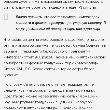
рекомендуют снимать показания сразу после звукового
сигнала, другие советуют подержать еще 1-3 минуты.
Важно помнить, что все термометры имеют срок
годности и должны проходить регулярную поверку. В
медучреждениях её проводят один раз в два года.
Что касается цен на электронные градусники, то на фоне
ртутных аналогов они уже не кусаются. Самый бюджетный
вариант — термо­метр белорусского предприятия
«Интеграл» cтоит 9,60 рубля. Также в наших аптеках мож­но
приобрести цифровые градусники фирм «Микролайф»,
Omron, A&N, PIC. Бесконтакт­ные термометры более
дорогие.
По словам Сапего, старые ртутные термо­метры не
следует хранить до­ма, а лучше сдать на утилиза­цию.
Сделать это можно через аптечную сеть «Фармации».
Бэушные ртутные градусники с целым (!) корпусом
принимают в аптеках на улицах Быховской, Кожара,