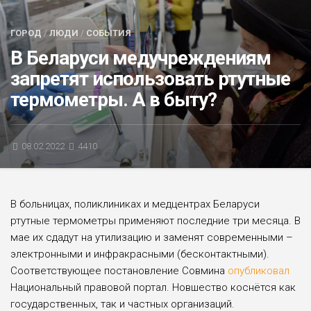
БЛИЦ-ОПРОС
ГОРОД
/
ЛЮДИ
/
СОБЫТИЯ
АФИША
В Беларуси медучреждениям
запретят использовать ртутные
термометры. А в быту?
08.02.2022
4410
В больницах, поликлиниках и медцентрах Беларуси
ртутные термометры применяют последние три месяца. В
мае их сдадут на утилизацию и заменят современными –
электронными и инфракрасными (бесконтактными).
Соответствующее постановление Совмина
опубликовал
Национальный правовой портал. Новшество коснётся как
государственных, так и частных организаций.