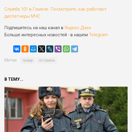
Служба 101 в Гомеле. Посмотрите, как работают
диспетчеры МЧС
Подпишитесь на наш канал в
Яндекс.Дзен
Больше интересных новостей - в нашем
Telegram
Метки:
пожар
чп гомель
В ТЕМУ...