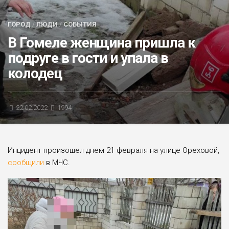
БЛИЦ-ОПРОС
ГОРОД
/
ЛЮДИ
/
СОБЫТИЯ
АФИША
В Гомеле женщина пришла к
подруге в гости и упала в
колодец
22.02.2022
1994
Инцидент произошел днем 21 февраля на улице Ореховой,
сообщили
в МЧС.