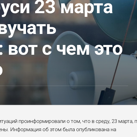
уси 23 марта
вучать
 вот с чем это
о
уаций проинформировали о том, что в среду, 23 марта, 
рены. Информация об этом была опубликована на