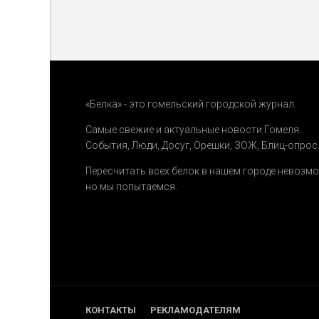
«Белка» - это гомельский городской журнал.
Самые свежие и актуальные новости Гомеля.
События
,
Люди
,
Досуг
,
Орешки
,
ЗОЖ
,
Блиц-опрос
Пересчитать всех белок в нашем городе невозм
но мы попытаемся.
КОНТАКТЫ
РЕКЛАМОДАТЕЛЯМ