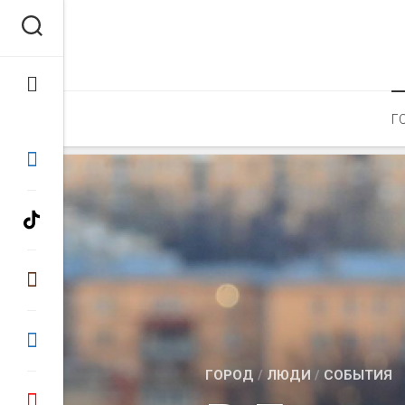
Перейти
к
содержанию
Г
ГОРОД
/
ЛЮДИ
/
СОБЫТИЯ