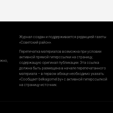
Журнал создан и поддерживается редакцией газеты
«Советский район».
.
Перепечатка материалов возможна при условии
активной прямой гиперссылки на страницу,
ожно,
содержащую оригинал публикации. Эта ссылка
должна быть размещена в начале перепечатанного
материала – в первом абзаце необходимо указать:
«Сообщает belkagomel.by»
с активной гиперссылкой
на страницу-источник.