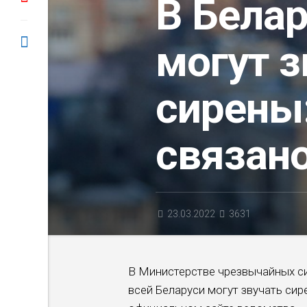
В Белар
могут з
сирены:
связан
23.03.2022
3631
В Министерстве чрезвычайных сит
всей Беларуси могут звучать си