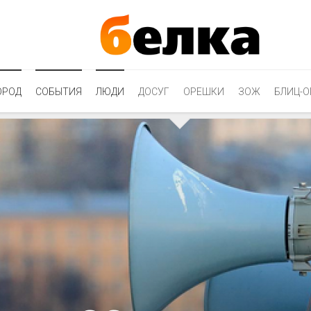
ОРОД
СОБЫТИЯ
ЛЮДИ
ДОСУГ
ОРЕШКИ
ЗОЖ
БЛИЦ-О