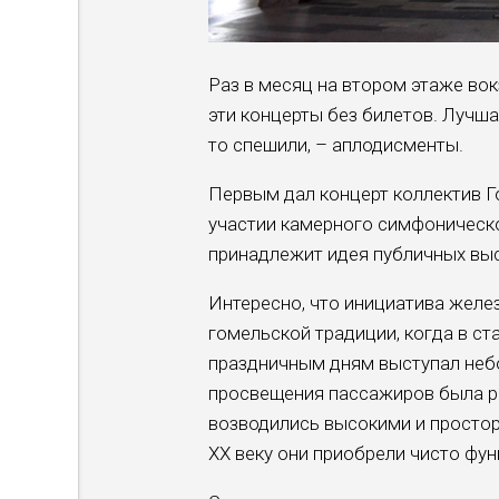
Раз в месяц на втором этаже вок
эти концерты без билетов. Лучша
то спешили, – аплодисменты.
Первым дал концерт коллектив Г
участии камерного симфоническо
принадлежит идея публичных выс
Интересно, что инициатива жел
гомельской традиции, когда в ст
праздничным дням выступал небо
просвещения пассажиров была ра
возводились высокими и простор
ХХ веку они приобрели чисто фу