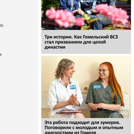
ь
ых
м