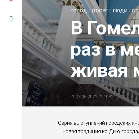
ГОРОД
/
ДОСУГ
/
ЛЮДИ
/
СО
В Гомел
раз в м
живая 
03.05.2022
10821
Серия выступлений городских и
– новая традиция ко Дню города,