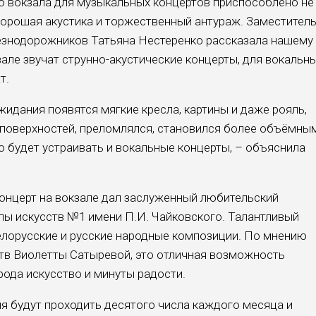
о вокзала для музыкальных концертов приспособлено не
 хорошая акустика и торжественный антураж. Заместител
езнодорожников Татьяна Нестеренко рассказала нашему
зале звучат струнно-акустические концерты, для вокальн
т.
жидания появятся мягкие кресла, картины и даже рояль,
 поверхностей, преломлялся, становился более объёмны
о будет устраивать и вокальные концерты, – объяснила
онцерт на вокзале дал заслуженный любительский
лы искусств №1 имени П.И. Чайковского. Талантливый
елорусские и русские народные композиции. По мнению
тв Виолетты Сатыревой, это отличная возможность
рода искусство и минуты радости.
я будут проходить десятого числа каждого месяца и