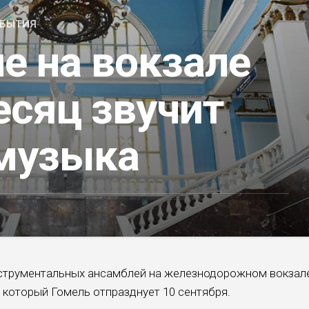
БЫТИЯ
е на вокзале
есяц звучит
музыка
нструментальных ансамблей на железнодорожном вокзал
 который Гомель отпразднует 10 сентября.