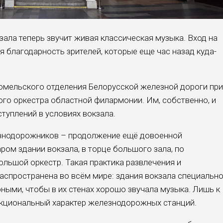
зала теперь звучит живая классическая музыка. Вход на
я благодарность зрителей, которые еще час назад куда-
омельского отделения Белорусской железной дороги при
го оркестра областной филармонии. Им, собственно, и
туплений в условиях вокзала.
езнодорожников – продолжение ещё довоенной
аром здании вокзала, в торце большого зала, по
льшой оркестр. Такая практика развлечения и
спространена во всём мире: здания вокзала специальн
ными, чтобы в их стенах хорошо звучала музыка. Лишь к
нкциональный характер железнодорожных станций.