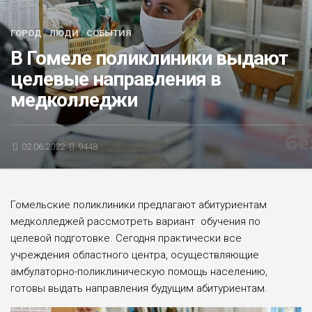
БЛИЦ-ОПРОС
ГОРОД
/
ЛЮДИ
/
СОБЫТИЯ
АФИША
В Гомеле поликлиники выдают
целевые направления в
медколледжи
02.06.2022
9448
Гомельские поликлиники предлагают абитуриентам
медколледжей рассмотреть вариант обучения по
целевой подготовке. Сегодня практически все
учреждения областного центра, осуществляющие
амбулаторно-поликлиническую помощь населению,
готовы выдать направления будущим абитуриентам.