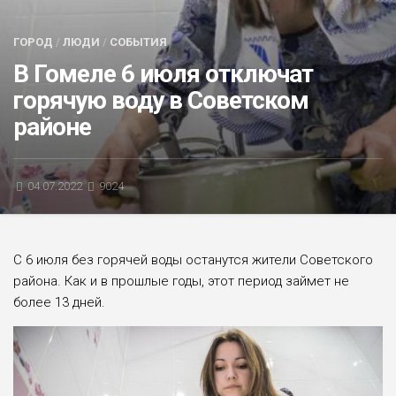
БЛИЦ-ОПРОС
ГОРОД
/
ЛЮДИ
/
СОБЫТИЯ
АФИША
В Гомеле 6 июля отключат
горячую воду в Советском
районе
04.07.2022
9024
С 6 июля без горячей воды останутся жители Советского
района. Как и в прошлые годы, этот период займет не
более 13 дней.