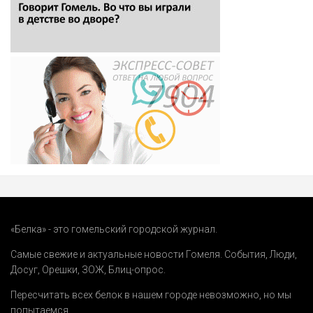
«Белка» - это гомельский городской журнал.
Самые свежие и актуальные новости Гомеля.
События
,
Люди
,
Досуг
,
Орешки
,
ЗОЖ
,
Блиц-опрос
.
Пересчитать всех белок в нашем городе невозможно, но мы
попытаемся.