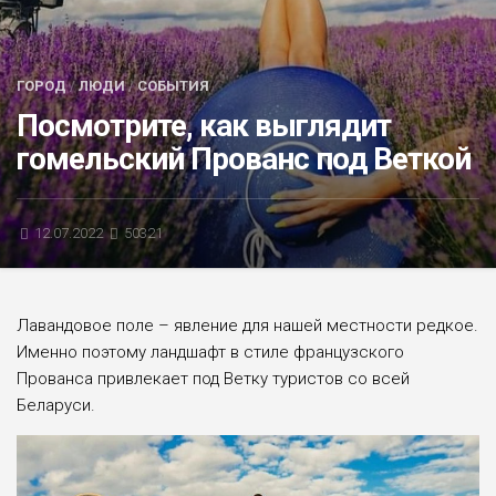
БЛИЦ-ОПРОС
АФИША
ГОРОД
/
ЛЮДИ
/
СОБЫТИЯ
Посмотрите, как выглядит
гомельский Прованс под Веткой
12.07.2022
50321
Лавандовое поле – явление для нашей местности редкое.
Именно поэтому ландшафт в стиле французского
Прованса привлекает под Ветку туристов со всей
Беларуси.