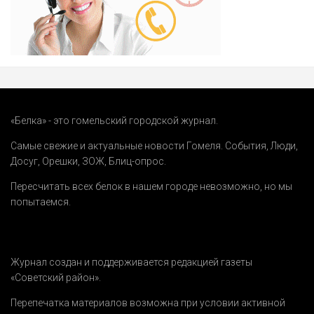
«Белка» - это гомельский городской журнал.
Самые свежие и актуальные новости Гомеля.
События
,
Люди
,
Досуг
,
Орешки
,
ЗОЖ
,
Блиц-опрос
.
Пересчитать всех белок в нашем городе невозможно, но мы
попытаемся.
Журнал создан и поддерживается редакцией газеты
«Советский район».
Перепечатка материалов возможна при условии активной