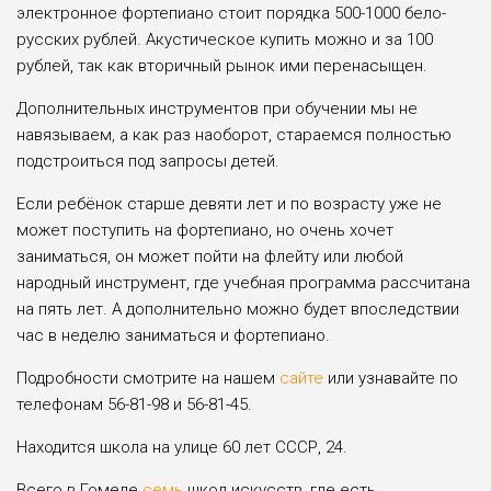
элек­тронное фортепиано стоит порядка 500-1000 бело­
русских рублей. Акустиче­ское купить можно и за 100
рублей, так как вторичный ры­нок ими перенасыщен.
Дополнительных инструментов при обучении мы не
навязываем, а как раз наоборот, стараемся полностью
подстроиться под запросы детей.
Если ребён­ок старше девяти лет и по возрасту уже не
может поступить на фортепиано, но очень хочет
заниматься, он может пойти на флейту или любой
народный ин­струмент, где учебная программа рассчитана
на пять лет. А дополнительно можно будет впоследствии
час в неделю заниматься и фортепиано.
Подробности смотрите на нашем
сайте
или узнавайте по
телефонам 56-81-98 и 56-81-45.
Находится школа на улице 60 лет СССР, 24.
Всего в Гомеле
семь
школ искусств, где есть