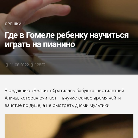
БЛИЦ-ОПРОС
АФИША
ОРЕШКИ
Где в Гомеле ребенку научиться
играть на пианино
11.08.2022
12827
В редакцию «Белки» обратилась бабушка шестилетней
Алины, которая считает – внучке самое время найти
занятие по душе, а не смо­треть днями мультики.