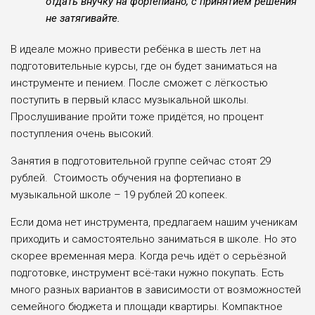
отдать внучку на фортепиано, с принятием решения
не затягивайте.
В идеале можно привести ребёнка в шесть лет на
подготовитель­ные курсы, где он будет за­ниматься на
инструменте и пением. После сможет с лёгкостью
поступить в первый класс му­зыкальной школы.
Прослушивание пройти тоже придётся, но процент
поступления очень высокий.
Занятия в подготовительной группе сейчас стоят 29
рублей. Стоимость обучения на фортепиано в
музыкальной школе – 19 рублей 20 копеек.
Если дома нет инструмента, предлагаем нашим уче­никам
приходить и самосто­ятельно заниматься в шко­ле. Но это
скорее временная мера. Когда речь идёт о се­рьёзной
подготовке, инстру­мент всё-таки нужно покупать. Есть
много раз­ных вариантов в зависимости от возможностей
семейного бюджета и площади кварти­ры. Компактное