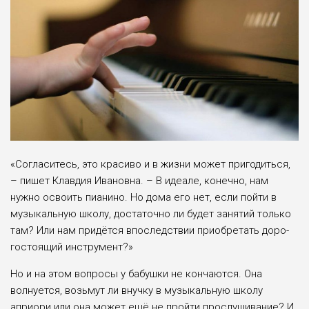
«Согласитесь, это красиво и в жизни может пригодить­ся,
– пишет Клавдия Иванов­на. – В идеале, конечно, нам
нужно освоить пианино. Но дома его нет, если пойти в
музыкальную школу, доста­точно ли будет занятий только
там? Или нам придётся впо­следствии приобретать доро­
гостоящий инструмент?»
Но и на этом вопросы у бабушки не кончают­ся. Она
волнуется, возьмут ли внучку в музыкальную шко­лу
априори или она может ещё не пройти прослушива­ние? И