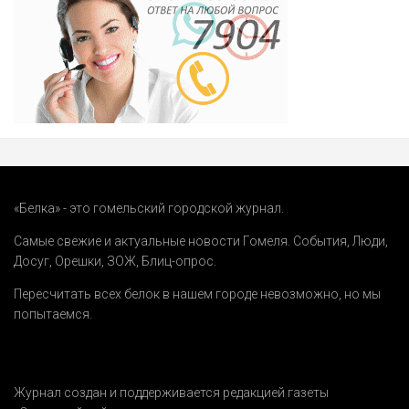
«Белка» - это гомельский городской журнал.
Самые свежие и актуальные новости Гомеля.
События
,
Люди
,
Досуг
,
Орешки
,
ЗОЖ
,
Блиц-опрос
.
Пересчитать всех белок в нашем городе невозможно, но мы
попытаемся.
Журнал создан и поддерживается редакцией газеты