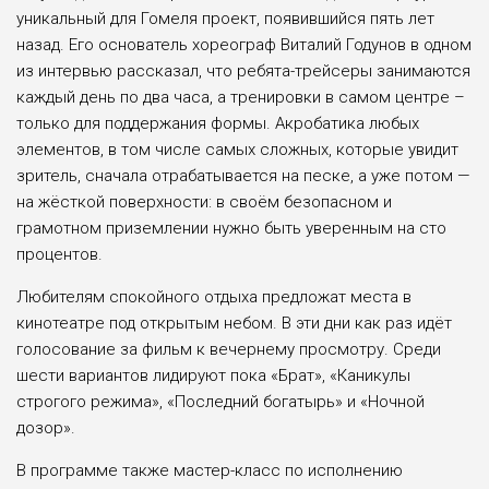
уникальный для Гомеля проект, появившийся пять лет
назад. Его основатель хореограф Виталий Году­нов в одном
из интервью рассказал, что ребята-трейсеры занимаются
каждый день по два часа, а тренировки в самом центре –
только для под­держания формы. Акро­батика любых
элементов, в том числе самых слож­ных, которые увидит
зри­тель, сначала отрабатыва­ется на песке, а уже потом —
на жёсткой поверхно­сти: в своём безопасном и
грамотном приземлении нужно быть уверенным на сто
процентов.
Любителям спокой­ного отдыха предложат места в
кинотеатре под откры­тым небом. В эти дни как раз идёт
голосова­ние за фильм к вечер­нему просмотру. Среди
шести вариантов лиди­руют пока «Брат», «Кани­кулы
строгого режима», «Последний богатырь» и «Ночной
дозор».
В программе также мастер-класс по исполне­нию