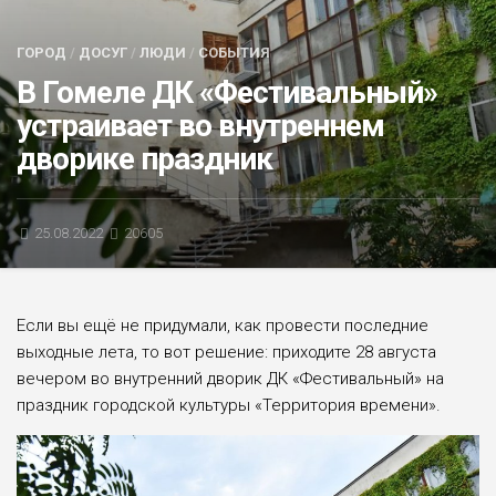
БЛИЦ-ОПРОС
ГОРОД
/
ДОСУГ
/
ЛЮДИ
/
СОБЫТИЯ
АФИША
В Гомеле ДК «Фестивальный»
устраивает во внутреннем
дворике праздник
25.08.2022
20605
Если вы ещё не при­думали, как провести последние
выходные лета, то вот решение: приходите 28 августа
вечером во внутренний дворик ДК «Фестиваль­ный» на
праздник городской культуры «Территория времени».