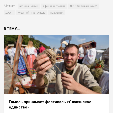
Метки:
афиша Белки
афиша в гомеле
ДК "Фестивальный"
досуг
куда пойти в гомеле
праздник
В ТЕМУ...
Гомель принимает фестиваль «Славянское
единство»