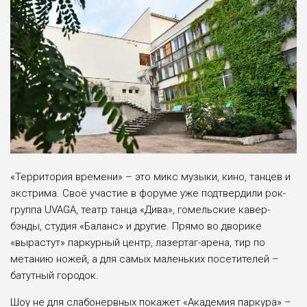
«Территория време­ни» – это микс музы­ки, кино, танцев и
экс­трима. Своё участие в форуме уже подтверди­ли рок-
группа UVAGA, театр танца «Дива», гомельские кавер-
бэнды, студия «Баланс» и дру­гие. Прямо во дворике
«вырастут» паркурный центр, лазертаг-арена, тир по
метанию ножей, а для самых маленьких посетителей –
батутный городок.
Шоу не для слабонерв­ных покажет «Академия паркура» –