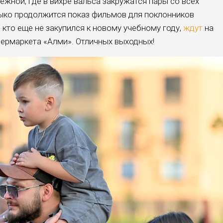
ежной, где в вихре вальса закружатся пары со всех
мыко продолжится показ фильмов для поклонников
, кто еще не закупился к новому учебному году,
ждут
на
ермаркета «Алми». Отличных выходных!