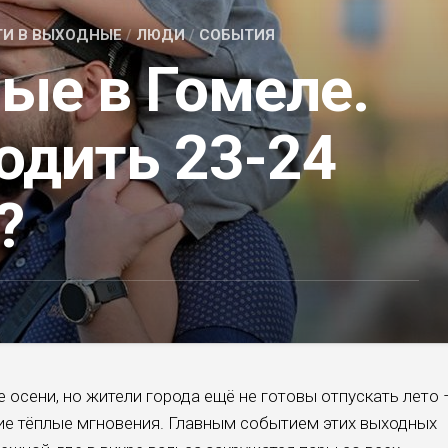
ТИ В ВЫХОДНЫЕ
/
ЛЮДИ
/
СОБЫТИЯ
ые в Гомеле.
одить 23-24
?
осени, но жители города ещё не готовы отпускать лето 
ие тёплые мгновения. Главным событием этих выходных