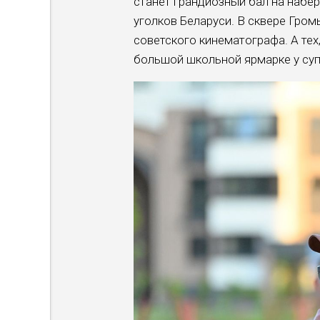
станет грандиозный бал на набер
уголков Беларуси. В сквере Гро
советского кинематографа. А тех
большой школьной ярмарке у суп