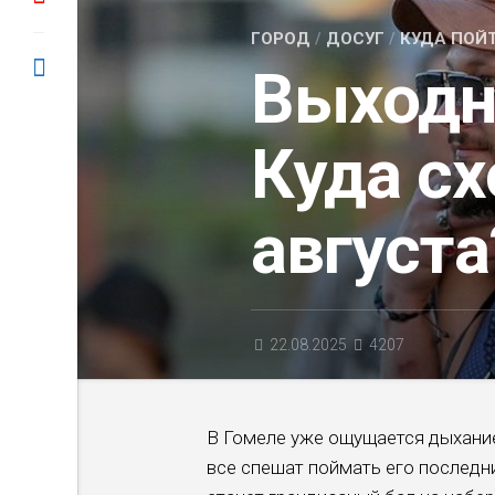
ГОРОД
/
ДОСУГ
/
КУДА ПОЙ
Выходн
Куда сх
августа
22.08.2025
4207
В Гомеле уже ощущается дыхание 
все спешат поймать его последн