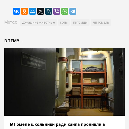
Метки:
домашние животные
коты
питомцы
чп гомель
В ТЕМУ...
В Гомеле школьники ради хайпа проникли в