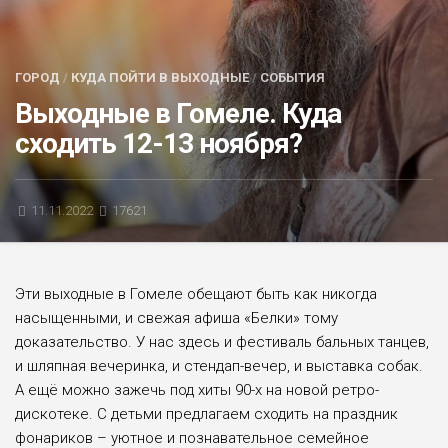
БЛИЦ-ОПРОС
АФИША
ГОРОД
/
КУДА ПОЙТИ В ВЫХОДНЫЕ
/
СОБЫТИЯ
Выходные в Гомеле. Куда
сходить 12-13 ноября?
11.11.2022
17621
Эти выходные в Гомеле обещают быть как никогда
насыщенными, и свежая афиша «Белки» тому
доказательство. У нас здесь и фестиваль бальных танцев,
и шляпная вечеринка, и стендап-вечер, и выставка собак.
А ещё можно зажечь под хиты 90-х на новой ретро-
дискотеке. С детьми предлагаем сходить на праздник
фонариков – уютное и познавательное семейное