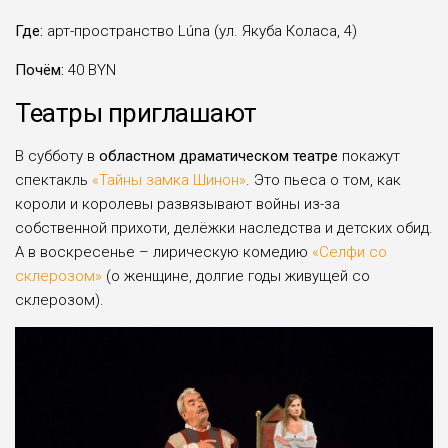
Где:
арт-пространство Lúna (ул. Якуба Коласа, 4)
Почём:
40 BYN
Театры приглашают
В субботу в
областном драматическом театре
покажут
спектакль
«Тайны замка Шинон»
. Это пьеса о том, как
короли и королевы развязывают войны из-за
собственной прихоти, делёжки наследства и детских обид.
А в воскресенье – лирическую комедию
«Селфи со
склерозом»
(о женщине, долгие годы живущей со
склерозом).